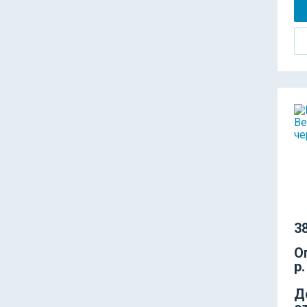
38
О
р.
Д