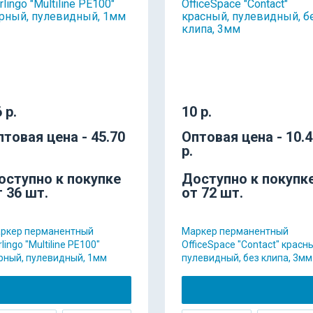
 р.
10 р.
птовая цена - 45.70
Оптовая цена - 10.
р.
оступно к покупке
Доступно к покупк
т 36 шт.
от 72 шт.
ркер перманентный
Маркер перманентный
lingo "Multiline PE100"
OfficeSpace "Contact" красн
рный, пулевидный, 1мм
пулевидный, без клипа, 3мм