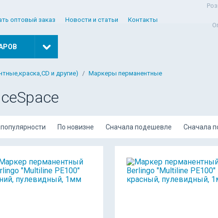
Роз
ать оптовый заказ
Новости и статьи
Контакты
О
АРОВ
тные,краска,CD и другие)
Маркеры перманентные
iceSpace
 популярности
По новизне
Сначала подешевле
Сначала 