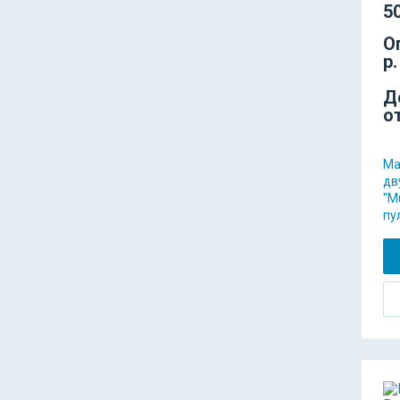
50
О
р.
Д
о
Ма
дв
"M
пу