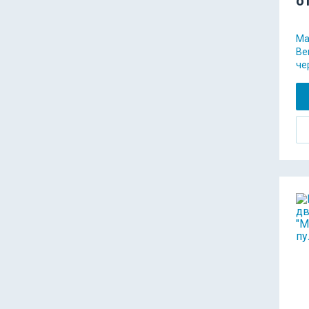
о
Ма
Ber
че