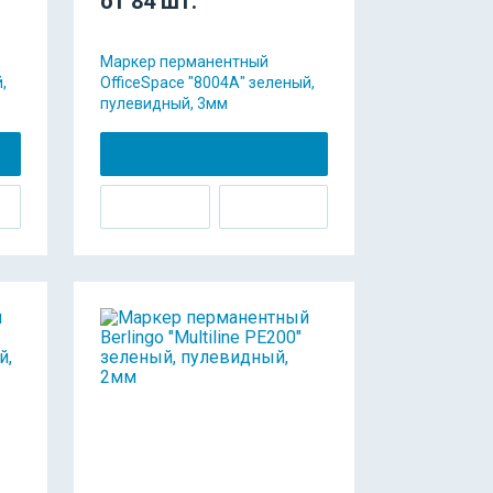
от 84 шт.
Маркер перманентный
,
OfficeSpace "8004А" зеленый,
пулевидный, 3мм