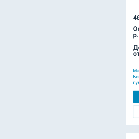
46
О
р.
Д
о
Ма
Ber
пу