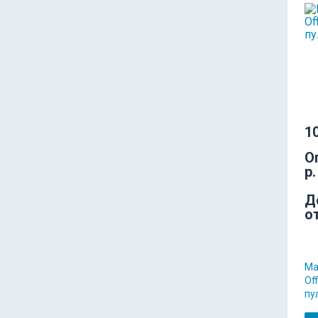
10
О
р.
Д
о
Ма
Of
пу