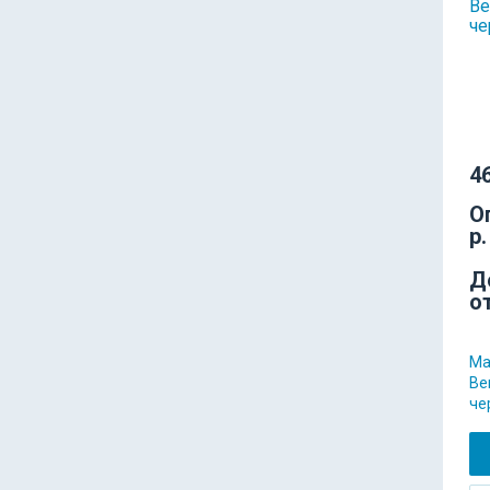
46
О
р.
Д
о
Ма
Ber
че