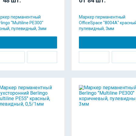
т 48 шт.
от 84 шт.
ркер перманентный
Маркер перманентный
lingo "Multiline PE300"
OfficeSpace "8004А" красный
рный, пулевидный, 3мм
пулевидный, 3мм