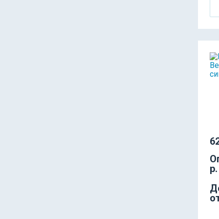
62
О
р.
Д
о