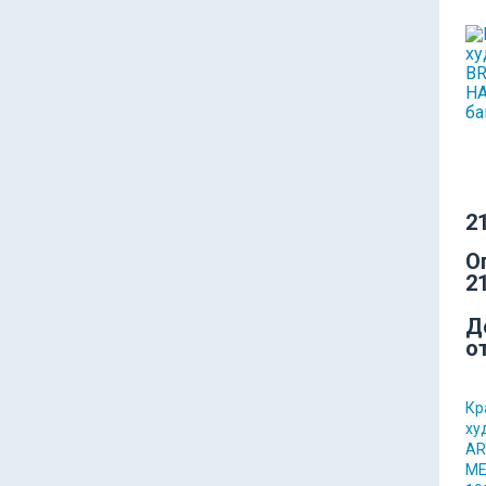
21
О
21
Д
о
Кр
ху
AR
МЕ