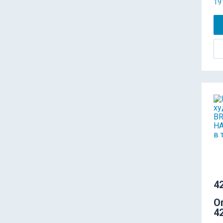
19
42
О
42