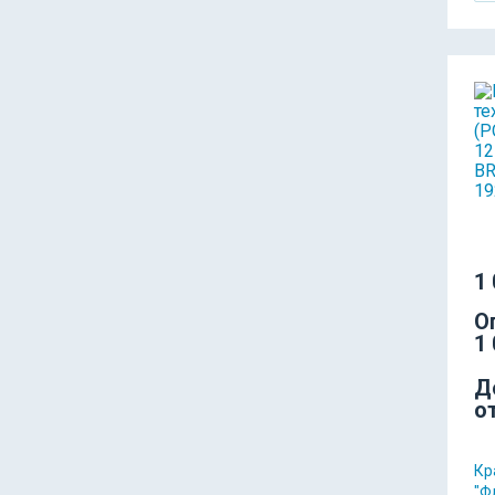
1 
О
1 
Д
о
Кр
"Ф