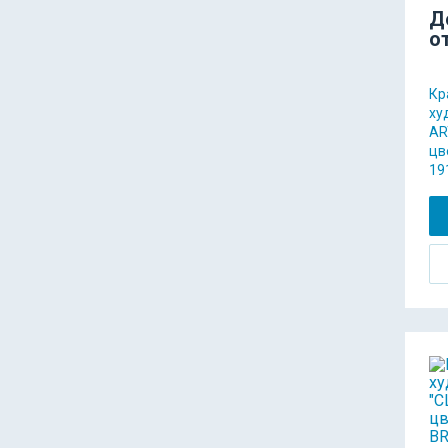
Д
о
Кр
ху
AR
цв
19