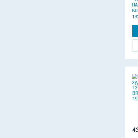
НА
BR
19
43