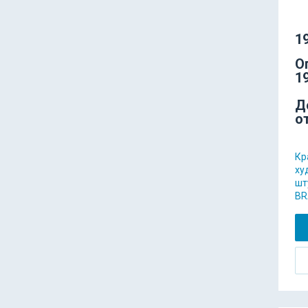
19
О
19
Д
о
Кр
ху
шт
BR