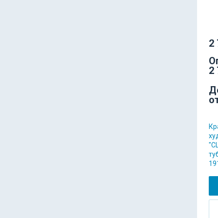
2 
О
2 
Д
о
Кр
ху
"C
ту
19