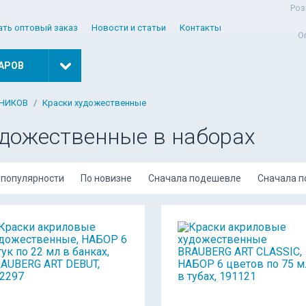
Роз
ать оптовый заказ
Новости и статьи
Контакты
О
АРОВ
ЖНИКОВ
Краски художественные
удожественные в наборах
 популярности
По новизне
Сначала подешевле
Сначала 