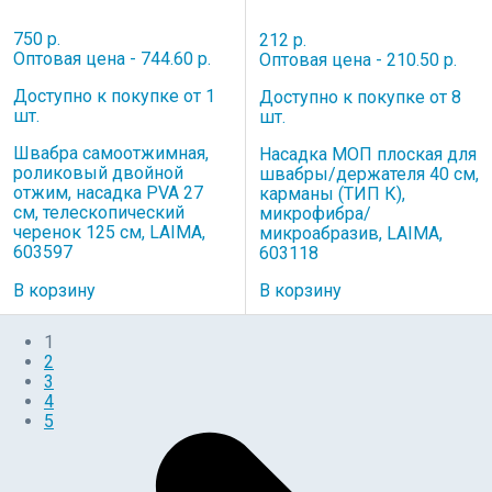
750 р.
212 р.
Оптовая цена - 744.60 р.
Оптовая цена - 210.50 р.
Доступно к покупке от 1
Доступно к покупке от 8
шт.
шт.
Швабра самоотжимная,
Насадка МОП плоская для
роликовый двойной
швабры/держателя 40 см,
отжим, насадка PVA 27
карманы (ТИП К),
см, телескопический
микрофибра/
черенок 125 см, LAIMA,
микроабразив, LAIMA,
603597
603118
В корзину
В корзину
1
2
3
4
5