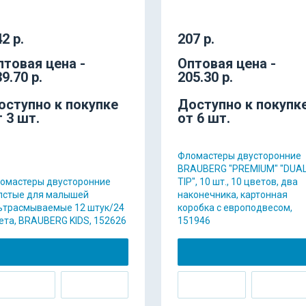
2 р.
207 р.
птовая цена -
Оптовая цена -
9.70 р.
205.30 р.
оступно к покупке
Доступно к покупк
т 3 шт.
от 6 шт.
Фломастеры двусторонние
BRAUBERG "PREMIUM" "DUAL
омастеры двусторонние
TIP", 10 шт., 10 цветов, два
лстые для малышей
наконечника, картонная
ьтрасмываемые 12 штук/24
коробка с европодвесом,
ета, BRAUBERG KIDS, 152626
151946