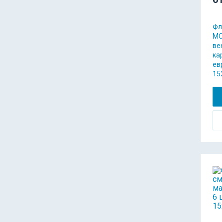
Фл
МО
ве
ка
ев
15