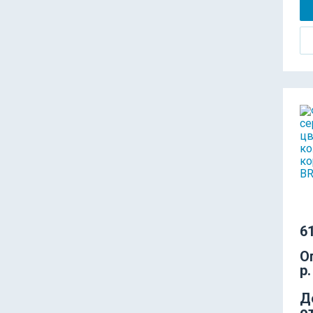
61
О
р.
Д
о