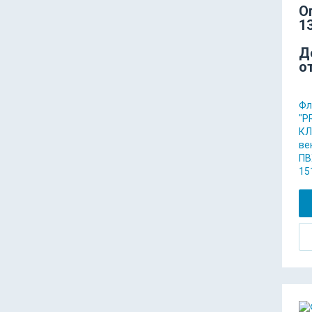
О
13
Д
о
Фл
"P
КЛ
ве
ПВ
15