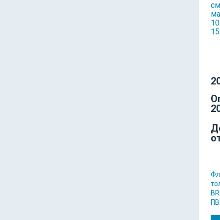
20
О
20
Д
о
Фл
то
BR
ПВ