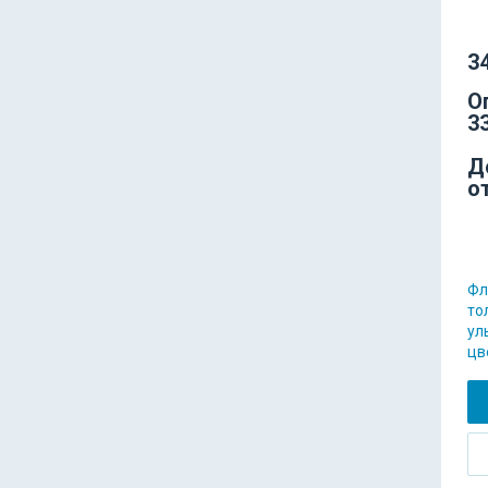
34
О
33
Д
о
Фл
то
ул
цв