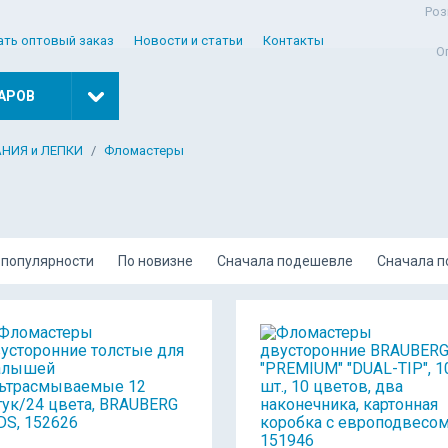
Роз
ать оптовый заказ
Новости и статьи
Контакты
О
АРОВ
АНИЯ и ЛЕПКИ
Фломастеры
 популярности
По новизне
Сначала подешевле
Сначала 