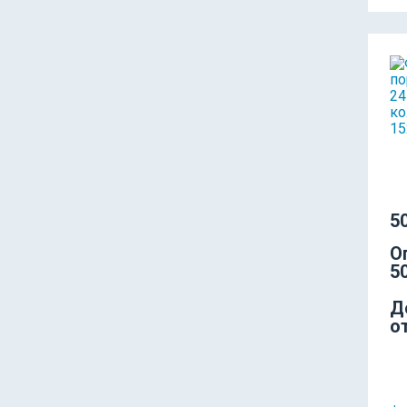
50
О
50
Д
о