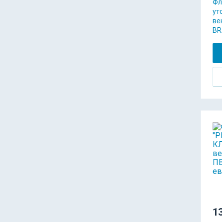
Фл
ут
ве
BR
13