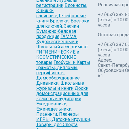
Бланки и Журналы
Розничная пр
регистрации
Блокноты,
Книжки
+7 (952) 382 8
записные,Телефонные
(вт-вс) c 10:00
книги
Брелоки, Брелоки
часов
для ключей, Значки
Бумажно-беловая
Оптовая прод
продукция
ГАММА.
Художественный и
+7 (952) 387 0
Школьный ассортимент
(вт-вс) с 10:00
ГИГИЕНИЧЕСКИЕ и
часов
КОСМЕТИЧЕСКИЕ
Адрес:
товары
Глобусы и Карты
Санкт-Петербу
Грамоты, дипломы,
Обуховской О
сертификаты
к1
Демооборудование
Дневники, Школьные
журналы и книги
Доски
демонстрационные для
классов и аудиторий
Ежедневники,
Еженедельники,
Планинги, Планеры
ИГРЫ, Детские игрушки,
Товары для Спорта,