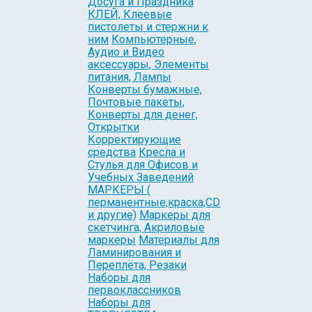
Досуга и Праздника
КЛЕЙ, Клеевые
пистолеты и стержни к
ним
Компьютерные,
Аудио и Видео
аксессуары, Элементы
питания, Лампы
Конверты бумажные,
Почтовые пакеты,
Конверты для денег,
Открытки
Корректирующие
средства
Кресла и
Стулья для Офисов и
Учебных Заведений
МАРКЕРЫ (
перманентные,краска,CD
и другие)
Маркеры для
скетчинга, Акриловые
маркеры
Материалы для
Ламинирования и
Переплёта, Резаки
Наборы для
первоклассников
Наборы для