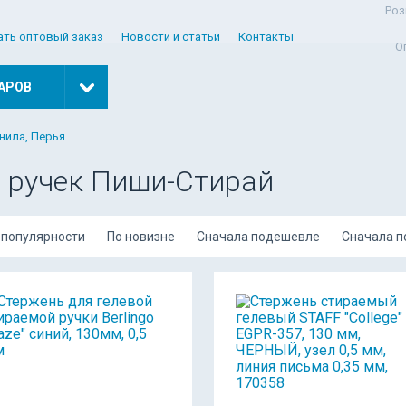
Роз
ать оптовый заказ
Новости и статьи
Контакты
О
АРОВ
рнила, Перья
 ручек Пиши-Стирай
 популярности
По новизне
Сначала подешевле
Сначала 