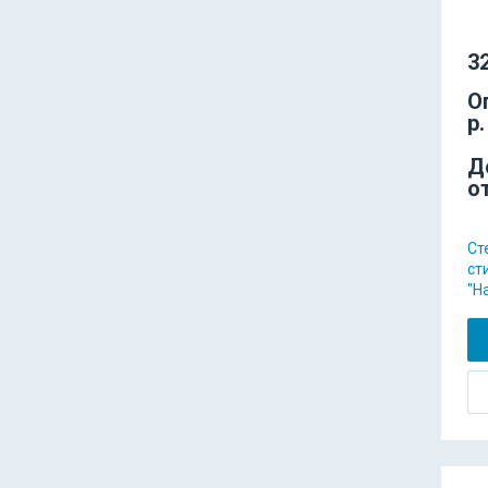
32
О
р.
Д
о
Ст
ст
"H