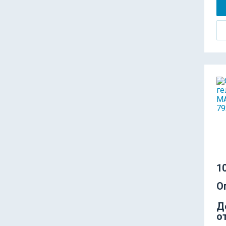
10
О
Д
о