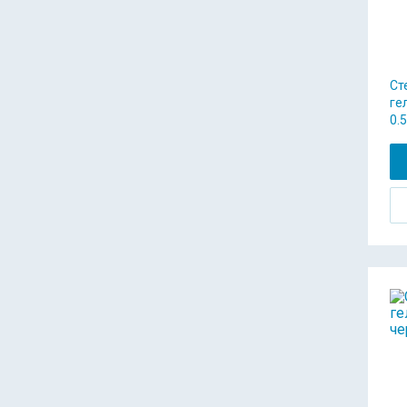
Ст
ге
0.