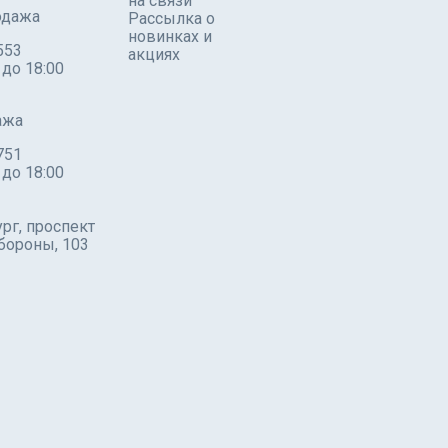
на связи
одажа
Рассылка о
новинках и
553
акциях
 до 18:00
ажа
751
 до 18:00
рг, проспект
бороны, 103