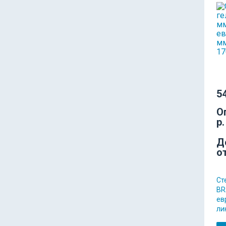
54
О
р.
Д
о
Ст
BR
ев
ли