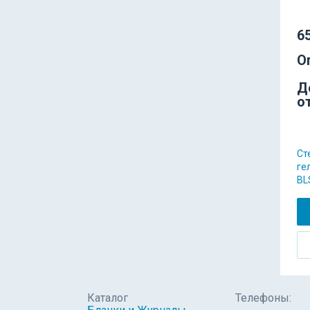
65
О
Д
о
Ст
ге
BL
Каталог
Телефоны: