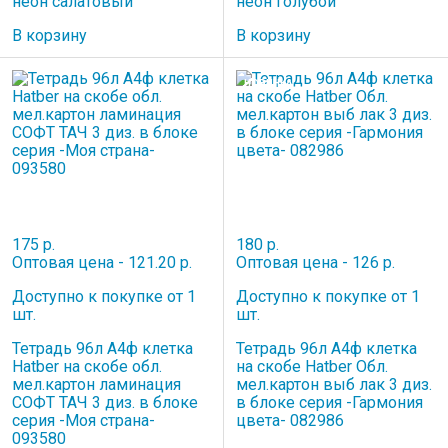
неон салатовый
неон голубой
В корзину
В корзину
НОВИНКА
175 р.
180 р.
Оптовая цена - 121.20 р.
Оптовая цена - 126 р.
Доступно к покупке от 1
Доступно к покупке от 1
шт.
шт.
Тетрадь 96л А4ф клетка
Тетрадь 96л А4ф клетка
Hatber на скобе обл.
на скобе Hatber Обл.
мел.картон ламинация
мел.картон выб лак 3 диз.
СОФТ ТАЧ 3 диз. в блоке
в блоке серия -Гармония
серия -Моя страна-
цвета- 082986
093580