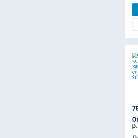
78
О
р.
Д