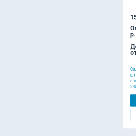
15
О
р.
Д
о
Са
шт
сл
24