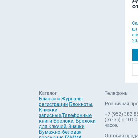
о
Са
шт
сл
20
Каталог
Телефоны:
Бланки и Журналы
Розничная пр
регистрации
Блокноты,
Книжки
+7 (952) 382 8
записные,Телефонные
(вт-вс) c 10:00
книги
Брелоки, Брелоки
часов
для ключей, Значки
Бумажно-беловая
Оптовая прод
продукция
ГАММА.