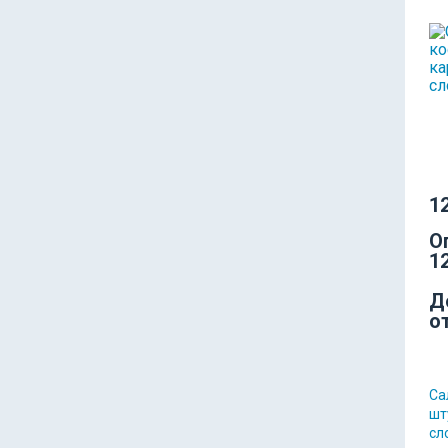
12
О
12
Д
о
Са
шт
сл