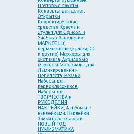
Конверты бумажные,
Почтовые пакеты,
Конверты для денег,
Открытки
Корректирующие
средства
Кресла и
Стулья для Офисов и
Учебных Заведений
МАРКЕРЫ (
перманентные,краска,CD
и другие)
Маркеры для
скетчинга, Акриловые
маркеры
Материалы для
Ламинирования и
Переплёта, Резаки
Наборы для
первоклассников
Наборы для
ТВОРЧЕСТВА и
РУКОДЕЛИЯ
НАКЛЕЙКИ, Альбомы с
наклейками, Наклейки
Знаки безопасности
НОВЫЙ ГОД
НУМИЗМАТИКА