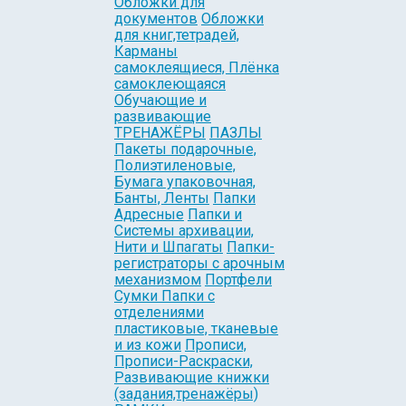
Обложки для
документов
Обложки
для книг,тетрадей,
Карманы
самоклеящиеся, Плёнка
самоклеющаяся
Обучающие и
развивающие
ТРЕНАЖЁРЫ
ПАЗЛЫ
Пакеты подарочные,
Полиэтиленовые,
Бумага упаковочная,
Банты, Ленты
Папки
Адресные
Папки и
Системы архивации,
Нити и Шпагаты
Папки-
регистраторы с арочным
механизмом
Портфели
Сумки Папки с
отделениями
пластиковые, тканевые
и из кожи
Прописи,
Прописи-Раскраски,
Развивающие книжки
(задания,тренажёры)