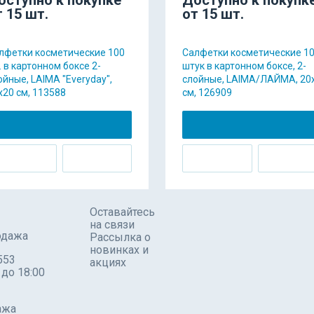
т 15 шт.
от 15 шт.
лфетки косметические 100
Салфетки косметические 1
. в картонном боксе 2-
штук в картонном боксе, 2-
ойные, LAIMA "Everyday",
слойные, LAIMA/ЛАЙМА, 20
х20 см, 113588
см, 126909
Оставайтесь
на связи
одажа
Рассылка о
новинках и
553
акциях
 до 18:00
ажа