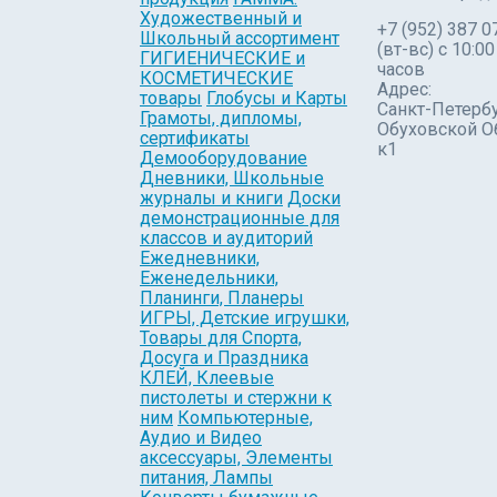
Художественный и
+7 (952) 387 0
Школьный ассортимент
(вт-вс) с 10:00
ГИГИЕНИЧЕСКИЕ и
часов
КОСМЕТИЧЕСКИЕ
Адрес:
товары
Глобусы и Карты
Санкт-Петербу
Грамоты, дипломы,
Обуховской О
сертификаты
к1
Демооборудование
Дневники, Школьные
журналы и книги
Доски
демонстрационные для
классов и аудиторий
Ежедневники,
Еженедельники,
Планинги, Планеры
ИГРЫ, Детские игрушки,
Товары для Спорта,
Досуга и Праздника
КЛЕЙ, Клеевые
пистолеты и стержни к
ним
Компьютерные,
Аудио и Видео
аксессуары, Элементы
питания, Лампы