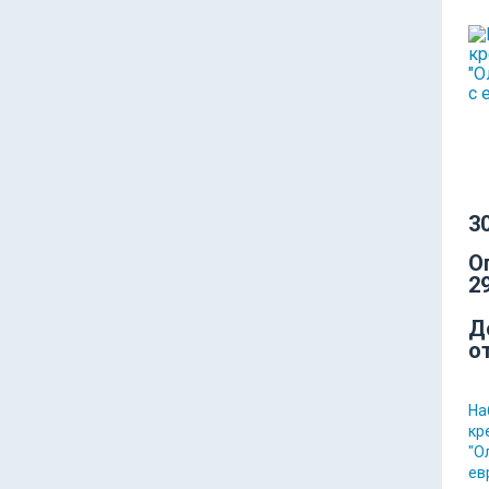
30
О
29
Д
о
На
кр
"О
ев