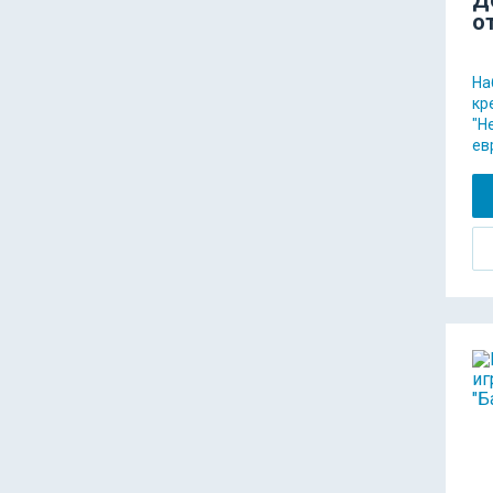
о
На
кр
"Н
ев