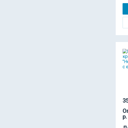
35
О
р.
Д