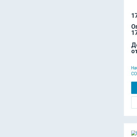
17
О
17
Д
о
На
СО