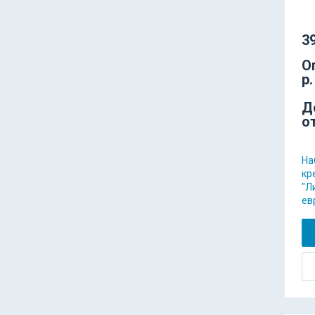
39
О
р.
Д
о
На
кр
"Л
ев