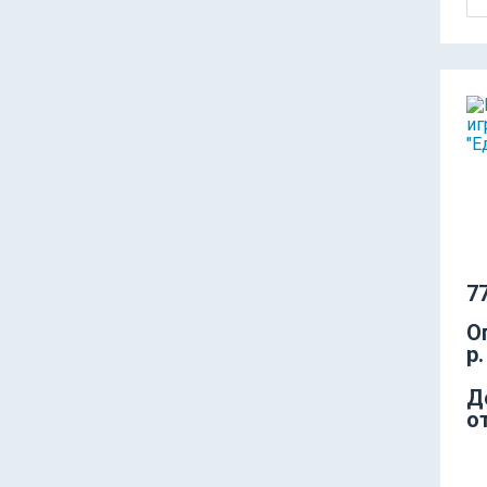
77
О
р.
Д
о