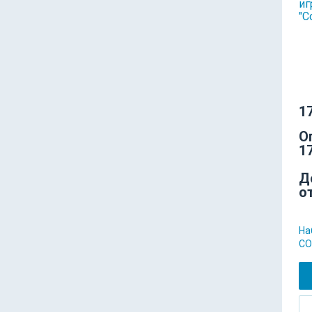
17
О
17
Д
о
На
СО