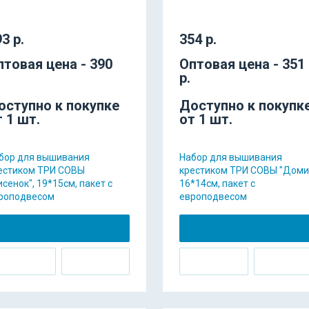
3 р.
354 р.
птовая цена - 390
Оптовая цена - 351
р.
оступно к покупке
Доступно к покупк
т 1 шт.
от 1 шт.
бор для вышивания
Набор для вышивания
естиком ТРИ СОВЫ
крестиком ТРИ СОВЫ "Домик
исенок", 19*15см, пакет с
16*14см, пакет с
роподвесом
европодвесом