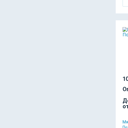
10
О
Д
о
Мя
По