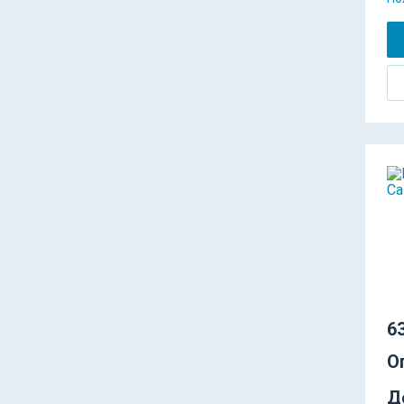
63
О
Д