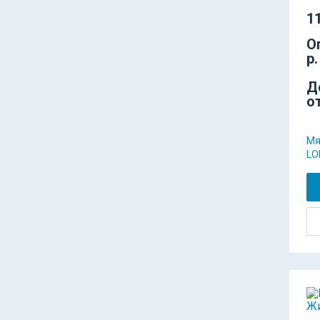
11
О
р.
Д
о
Мя
LO