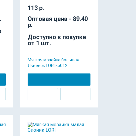
113 р.
.
Оптовая цена - 89.40
р.
е
Доступно к покупке
от 1 шт.
Мягкая мозайка большая
Львёнок LORI кэ012