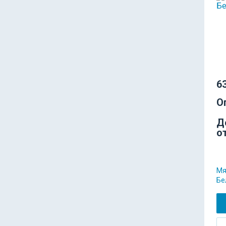
63
О
Д
о
Мя
Бе