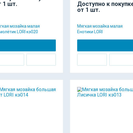
т 1 шт.
Доступно к покупк
от 1 шт.
гкая мозайка малая
Мягкая мозайка малая
молётик LORI кэ020
Енотики LORI