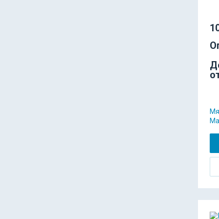
10
О
Д
о
Мя
Ма