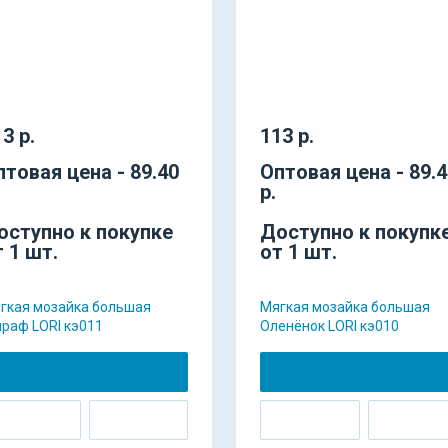
3 р.
113 р.
птовая цена - 89.40
Оптовая цена - 89.
р.
оступно к покупке
Доступно к покупк
т 1 шт.
от 1 шт.
гкая мозайка большая
Мягкая мозайка большая
раф LORI кэ011
Оленёнок LORI кэ010