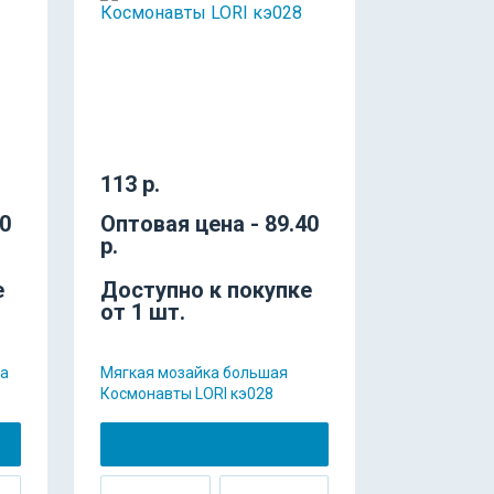
113 р.
70
Оптовая цена - 89.40
р.
е
Доступно к покупке
от 1 шт.
ра
Мягкая мозайка большая
Космонавты LORI кэ028