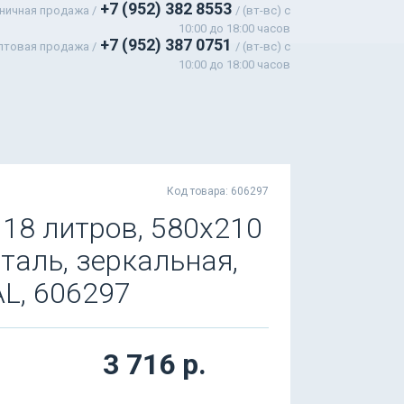
+7 (952) 382 8553
ничная продажа /
/ (вт-вс) c
10:00 до 18:00 часов
+7 (952) 387 0751
птовая продажа /
/ (вт-вс) с
10:00 до 18:00 часов
Код товара: 606297
 18 литров, 580х210
аль, зеркальная,
L, 606297
3 716 р.