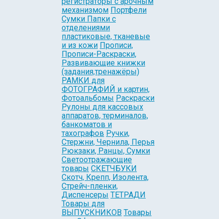
регистраторы с арочным
механизмом
Портфели
Сумки Папки с
отделениями
пластиковые, тканевые
и из кожи
Прописи,
Прописи-Раскраски,
Развивающие книжки
(задания,тренажёры)
РАМКИ для
ФОТОГРАФИЙ и картин,
Фотоальбомы
Раскраски
Рулоны для кассовых
аппаратов, терминалов,
банкоматов и
тахографов
Ручки,
Стержни, Чернила, Перья
Рюкзаки, Ранцы, Сумки
Светоотражающие
товары
СКЕТЧБУКИ
Скотч, Крепп, Изолента,
Стрейч-пленки,
Диспенсеры
ТЕТРАДИ
Товары для
ВЫПУСКНИКОВ
Товары