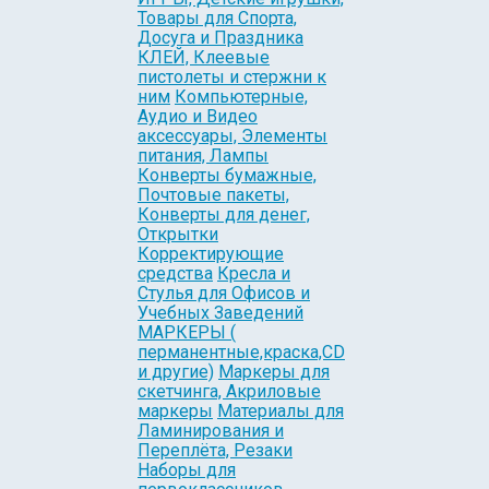
Товары для Спорта,
Досуга и Праздника
КЛЕЙ, Клеевые
пистолеты и стержни к
ним
Компьютерные,
Аудио и Видео
аксессуары, Элементы
питания, Лампы
Конверты бумажные,
Почтовые пакеты,
Конверты для денег,
Открытки
Корректирующие
средства
Кресла и
Стулья для Офисов и
Учебных Заведений
МАРКЕРЫ (
перманентные,краска,CD
и другие)
Маркеры для
скетчинга, Акриловые
маркеры
Материалы для
Ламинирования и
Переплёта, Резаки
Наборы для