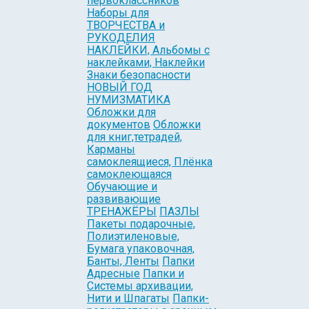
первоклассников
Наборы для
ТВОРЧЕСТВА и
РУКОДЕЛИЯ
НАКЛЕЙКИ, Альбомы с
наклейками, Наклейки
Знаки безопасности
НОВЫЙ ГОД
НУМИЗМАТИКА
Обложки для
документов
Обложки
для книг,тетрадей,
Карманы
самоклеящиеся, Плёнка
самоклеющаяся
Обучающие и
развивающие
ТРЕНАЖЁРЫ
ПАЗЛЫ
Пакеты подарочные,
Полиэтиленовые,
Бумага упаковочная,
Банты, Ленты
Папки
Адресные
Папки и
Системы архивации,
Нити и Шпагаты
Папки-