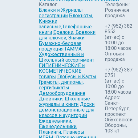
Каталог
Телефоны:
Бланки и Журналы
Розничная
регистрации
Блокноты,
продажа
Книжки
+7 (952) 382
записные,Телефонные
8553
книги
Брелоки, Брелоки
(вт-вс) c
для ключей, Значки
10:00 до
Бумажно-беловая
18:00 часов
продукция
ГАММА.
Оптовая
Художественный и
продажа
Школьный ассортимент
ГИГИЕНИЧЕСКИЕ и
+7 (952) 387
КОСМЕТИЧЕСКИЕ
0751
товары
Глобусы и Карты
(вт-вс) с
Грамоты, дипломы,
10:00 до
сертификаты
18:00 часов
Демооборудование
Адрес:
Дневники, Школьные
Санкт-
журналы и книги
Доски
Петербург,
демонстрационные для
проспект
классов и аудиторий
Обуховской
Ежедневники,
Обороны,
Еженедельники,
103 к1
Планинги, Планеры
ИГРЫ, Детские игрушки,