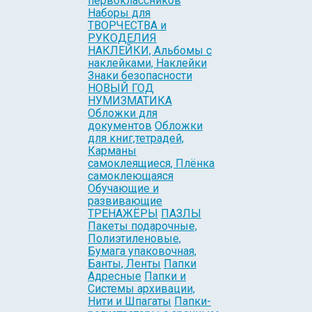
первоклассников
Наборы для
ТВОРЧЕСТВА и
РУКОДЕЛИЯ
НАКЛЕЙКИ, Альбомы с
наклейками, Наклейки
Знаки безопасности
НОВЫЙ ГОД
НУМИЗМАТИКА
Обложки для
документов
Обложки
для книг,тетрадей,
Карманы
самоклеящиеся, Плёнка
самоклеющаяся
Обучающие и
развивающие
ТРЕНАЖЁРЫ
ПАЗЛЫ
Пакеты подарочные,
Полиэтиленовые,
Бумага упаковочная,
Банты, Ленты
Папки
Адресные
Папки и
Системы архивации,
Нити и Шпагаты
Папки-