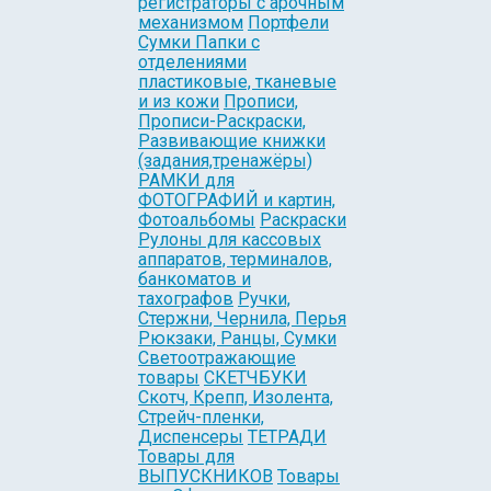
регистраторы с арочным
механизмом
Портфели
Сумки Папки с
отделениями
пластиковые, тканевые
и из кожи
Прописи,
Прописи-Раскраски,
Развивающие книжки
(задания,тренажёры)
РАМКИ для
ФОТОГРАФИЙ и картин,
Фотоальбомы
Раскраски
Рулоны для кассовых
аппаратов, терминалов,
банкоматов и
тахографов
Ручки,
Стержни, Чернила, Перья
Рюкзаки, Ранцы, Сумки
Светоотражающие
товары
СКЕТЧБУКИ
Скотч, Крепп, Изолента,
Стрейч-пленки,
Диспенсеры
ТЕТРАДИ
Товары для
ВЫПУСКНИКОВ
Товары