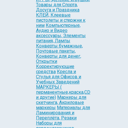
Товары для Спорта,
Досуга и Праздника
КЛЕЙ, Клеевые
пистолеты и стержни к
ним
Компьютерные,
Аудио и Видео
аксессуары, Элементы
питания, Лампы
Конверты бумажные,
Почтовые пакеты,
Конверты для денег,
Открытки
Корректирующие
средства
Кресла и
Стулья для Офисов и
Учебных Заведений
МАРКЕРЫ (
перманентные,краска,CD
и другие)
Маркеры для
скетчинга, Акриловые
маркеры
Материалы для
Ламинирования и
Переплёта, Резаки
Наборы для