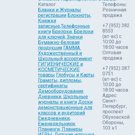
Каталог
Телефоны:
Бланки и Журналы
Розничная
регистрации
Блокноты,
продажа
Книжки
+7 (952) 382
записные,Телефонные
8553
книги
Брелоки, Брелоки
(вт-вс) c
для ключей, Значки
10:00 до
Бумажно-беловая
18:00 часов
продукция
ГАММА.
Оптовая
Художественный и
продажа
Школьный ассортимент
ГИГИЕНИЧЕСКИЕ и
+7 (952) 387
КОСМЕТИЧЕСКИЕ
0751
товары
Глобусы и Карты
(вт-вс) с
Грамоты, дипломы,
10:00 до
сертификаты
18:00 часов
Демооборудование
Адрес:
Дневники, Школьные
Санкт-
журналы и книги
Доски
Петербург,
демонстрационные для
проспект
классов и аудиторий
Обуховской
Ежедневники,
Обороны,
Еженедельники,
103 к1
Планинги, Планеры
ИГРЫ, Детские игрушки,