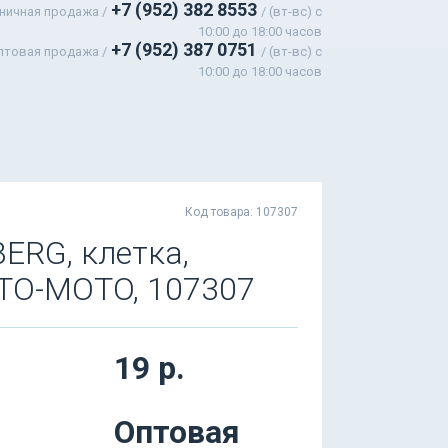
+7 (952) 382 8553
ничная продажа /
/ (вт-вс) c
10:00 до 18:00 часов
+7 (952) 387 0751
птовая продажа /
/ (вт-вс) с
10:00 до 18:00 часов
Код товара: 107307
ERG, клетка,
UTO-MOTO, 107307
19 р.
Оптовая