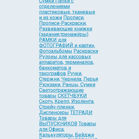
Сумки Папки с
отделениями
пластиковые, тканевые
и из кожи
Прописи,
Прописи-Раскраски,
Развивающие книжки
(задания,тренажёры)
РАМКИ для
ФОТОГРАФИЙ и картин,
Фотоальбомы
Раскраски
Рулоны для кассовых
аппаратов, терминалов,
банкоматов и
тахографов
Ручки,
Стержни, Чернила, Перья
Рюкзаки, Ранцы, Сумки
Светоотражающие
товары
СКЕТЧБУКИ
Скотч, Крепп, Изолента,
Стрейч-пленки,
Диспенсеры
ТЕТРАДИ
Товары для
ВЫПУСКНИКОВ
Товары
для Офиса,
Калькуляторы, Бейджи