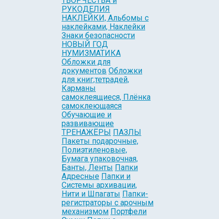
ТВОРЧЕСТВА и
РУКОДЕЛИЯ
НАКЛЕЙКИ, Альбомы с
наклейками, Наклейки
Знаки безопасности
НОВЫЙ ГОД
НУМИЗМАТИКА
Обложки для
документов
Обложки
для книг,тетрадей,
Карманы
самоклеящиеся, Плёнка
самоклеющаяся
Обучающие и
развивающие
ТРЕНАЖЁРЫ
ПАЗЛЫ
Пакеты подарочные,
Полиэтиленовые,
Бумага упаковочная,
Банты, Ленты
Папки
Адресные
Папки и
Системы архивации,
Нити и Шпагаты
Папки-
регистраторы с арочным
механизмом
Портфели