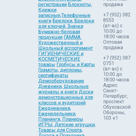
регистрации
Блокноты,
продажа
Книжки
+7 (952) 382
записные,Телефонные
8553
книги
Брелоки, Брелоки
(вт-вс) c
для ключей, Значки
10:00 до
Бумажно-беловая
18:00 часов
продукция
ГАММА.
Оптовая
Художественный и
продажа
Школьный ассортимент
ГИГИЕНИЧЕСКИЕ и
+7 (952) 387
КОСМЕТИЧЕСКИЕ
0751
товары
Глобусы и Карты
(вт-вс) с
Грамоты, дипломы,
10:00 до
сертификаты
18:00 часов
Демооборудование
Адрес:
Дневники, Школьные
Санкт-
журналы и книги
Доски
Петербург,
демонстрационные для
проспект
классов и аудиторий
Обуховской
Ежедневники,
Обороны,
Еженедельники,
103 к1
Планинги, Планеры
ИГРЫ, Детские игрушки,
Товары для Спорта,
Досуга и Праздника