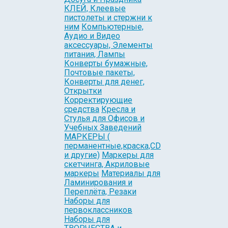
КЛЕЙ, Клеевые
пистолеты и стержни к
ним
Компьютерные,
Аудио и Видео
аксессуары, Элементы
питания, Лампы
Конверты бумажные,
Почтовые пакеты,
Конверты для денег,
Открытки
Корректирующие
средства
Кресла и
Стулья для Офисов и
Учебных Заведений
МАРКЕРЫ (
перманентные,краска,CD
и другие)
Маркеры для
скетчинга, Акриловые
маркеры
Материалы для
Ламинирования и
Переплёта, Резаки
Наборы для
первоклассников
Наборы для