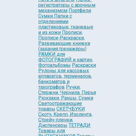
регистраторы с арочным
механизмом
Портфели
Сумки Папки с
отделениями
пластиковые, тканевые
и из кожи
Прописи,
Прописи-Раскраски,
Развивающие книжки
(задания,тренажёры)
РАМКИ для
ФОТОГРАФИЙ и картин,
Фотоальбомы
Раскраски
Рулоны для кассовых
аппаратов, терминалов,
банкоматов и
тахографов
Ручки,
Стержни, Чернила, Перья
Рюкзаки, Ранцы, Сумки
Светоотражающие
товары
СКЕТЧБУКИ
Скотч, Крепп, Изолента,
Стрейч-пленки,
Диспенсеры
ТЕТРАДИ
Товары для