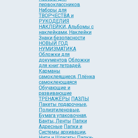
первоклассников
Наборы для
ТВОРЧЕСТВА и
РУКОДЕЛИЯ
НАКЛЕЙКИ, Альбомы с
наклейками, Наклейки
Знаки безопасности
НОВЫЙ ГОД
НУМИЗМАТИКА
Обложки для
документов
Обложки
для книг,тетрадей,
Карманы
самоклеящиеся, Плёнка
самоклеющаяся
Обучающие и
развивающие
ТРЕНАЖЁРЫ
ПАЗЛЫ
Пакеты подарочные,
Полиэтиленовые,
Бумага упаковочная,
Банты, Ленты
Папки
Адресные
Папки и
Системы архивации,
Нити и Шпагаты
Папки-