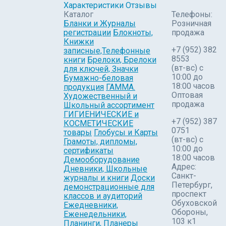
Характеристики
Отзывы
Каталог
Телефоны:
Бланки и Журналы
Розничная
регистрации
Блокноты,
продажа
Книжки
+7 (952) 382
записные,Телефонные
8553
книги
Брелоки, Брелоки
(вт-вс) c
для ключей, Значки
10:00 до
Бумажно-беловая
18:00 часов
продукция
ГАММА.
Оптовая
Художественный и
продажа
Школьный ассортимент
ГИГИЕНИЧЕСКИЕ и
+7 (952) 387
КОСМЕТИЧЕСКИЕ
0751
товары
Глобусы и Карты
(вт-вс) с
Грамоты, дипломы,
10:00 до
сертификаты
18:00 часов
Демооборудование
Адрес:
Дневники, Школьные
Санкт-
журналы и книги
Доски
Петербург,
демонстрационные для
проспект
классов и аудиторий
Обуховской
Ежедневники,
Обороны,
Еженедельники,
103 к1
Планинги, Планеры