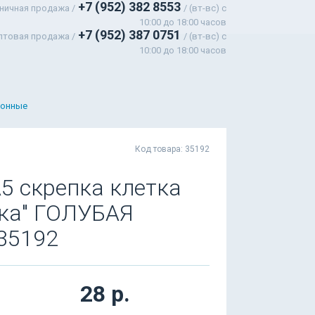
+7 (952) 382 8553
ничная продажа /
/ (вт-вс) c
10:00 до 18:00 часов
+7 (952) 387 0751
птовая продажа /
/ (вт-вс) с
10:00 до 18:00 часов
тонные
Код товара: 35192
А5 скрепка клетка
ика" ГОЛУБАЯ
35192
28 р.