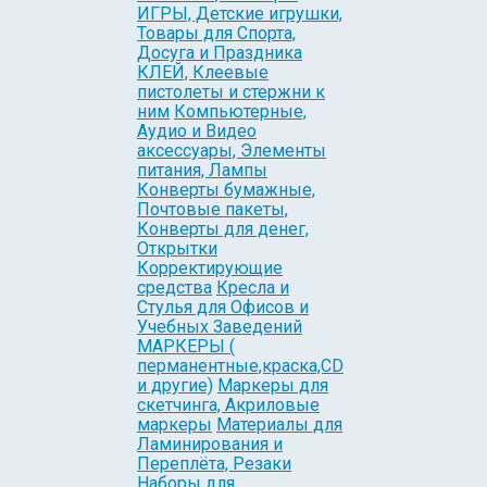
ИГРЫ, Детские игрушки,
Товары для Спорта,
Досуга и Праздника
КЛЕЙ, Клеевые
пистолеты и стержни к
ним
Компьютерные,
Аудио и Видео
аксессуары, Элементы
питания, Лампы
Конверты бумажные,
Почтовые пакеты,
Конверты для денег,
Открытки
Корректирующие
средства
Кресла и
Стулья для Офисов и
Учебных Заведений
МАРКЕРЫ (
перманентные,краска,CD
и другие)
Маркеры для
скетчинга, Акриловые
маркеры
Материалы для
Ламинирования и
Переплёта, Резаки
Наборы для