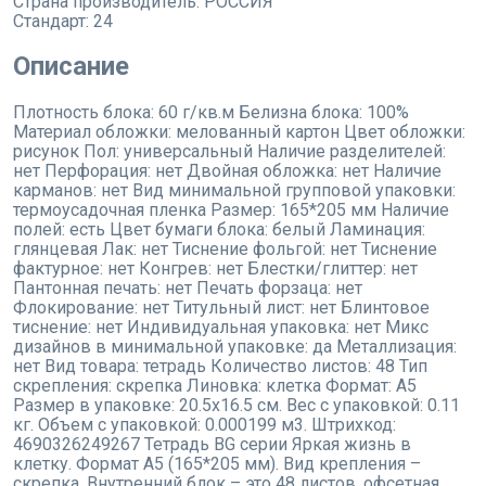
Страна производитель:
РОССИЯ
Стандарт:
24
Описание
Плотность блока: 60 г/кв.м Белизна блока: 100%
Материал обложки: мелованный картон Цвет обложки:
рисунок Пол: универсальный Наличие разделителей:
нет Перфорация: нет Двойная обложка: нет Наличие
карманов: нет Вид минимальной групповой упаковки:
термоусадочная пленка Размер: 165*205 мм Наличие
полей: есть Цвет бумаги блока: белый Ламинация:
глянцевая Лак: нет Тиснение фольгой: нет Тиснение
фактурное: нет Конгрев: нет Блестки/глиттер: нет
Пантонная печать: нет Печать форзаца: нет
Флокирование: нет Титульный лист: нет Блинтовое
тиснение: нет Индивидуальная упаковка: нет Микс
дизайнов в минимальной упаковке: да Металлизация:
нет Вид товара: тетрадь Количество листов: 48 Тип
скрепления: скрепка Линовка: клетка Формат: А5
Размер в упаковке: 20.5x16.5 см. Вес с упаковкой: 0.11
кг. Объем с упаковкой: 0.000199 м3. Штрихкод:
4690326249267 Тетрадь BG серии Яркая жизнь в
клетку. Формат А5 (165*205 мм). Вид крепления –
скрепка. Внутренний блок – это 48 листов, офсетная