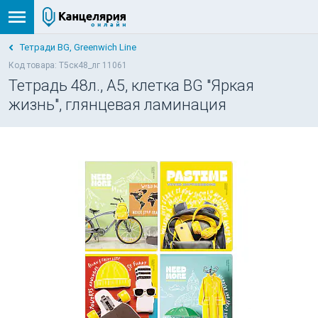
Тетради BG, Greenwich Line
Код товара: Т5ск48_лг 11061
Тетрадь 48л., А5, клетка BG "Яркая
жизнь", глянцевая ламинация