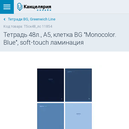
Тетради BG, Greenwich Line
Код товара: Т5ск48_лс 11854
Тетрадь 48л., А5, клетка BG "Monocolor.
Blue", soft-touch ламинация