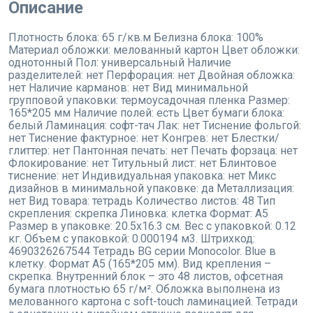
Описание
Плотность блока: 65 г/кв.м Белизна блока: 100%
Материал обложки: мелованный картон Цвет обложки:
однотонный Пол: универсальный Наличие
разделителей: нет Перфорация: нет Двойная обложка:
нет Наличие карманов: нет Вид минимальной
групповой упаковки: термоусадочная пленка Размер:
165*205 мм Наличие полей: есть Цвет бумаги блока:
белый Ламинация: софт-тач Лак: нет Тиснение фольгой:
нет Тиснение фактурное: нет Конгрев: нет Блестки/
глиттер: нет Пантонная печать: нет Печать форзаца: нет
Флокирование: нет Титульный лист: нет Блинтовое
тиснение: нет Индивидуальная упаковка: нет Микс
дизайнов в минимальной упаковке: да Металлизация:
нет Вид товара: тетрадь Количество листов: 48 Тип
скрепления: скрепка Линовка: клетка Формат: А5
Размер в упаковке: 20.5x16.3 см. Вес с упаковкой: 0.12
кг. Объем с упаковкой: 0.000194 м3. Штрихкод:
4690326267544 Тетрадь BG серии Monocolor. Blue в
клетку. Формат А5 (165*205 мм). Вид крепления –
скрепка. Внутренний блок – это 48 листов, офсетная
бумага плотностью 65 г/м². Обложка выполнена из
мелованного картона с soft-touch ламинацией. Тетради