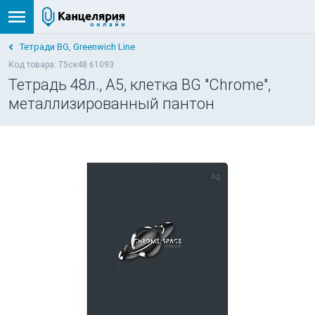
Тетради BG, Greenwich Line
Код товара: Т5ск48 61093
Тетрадь 48л., А5, клетка BG "Chrome",
металлизированный пантон