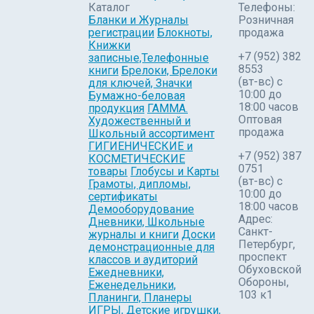
Каталог
Телефоны:
Бланки и Журналы
Розничная
регистрации
Блокноты,
продажа
Книжки
+7 (952) 382
записные,Телефонные
8553
книги
Брелоки, Брелоки
(вт-вс) c
для ключей, Значки
10:00 до
Бумажно-беловая
18:00 часов
продукция
ГАММА.
Оптовая
Художественный и
продажа
Школьный ассортимент
ГИГИЕНИЧЕСКИЕ и
+7 (952) 387
КОСМЕТИЧЕСКИЕ
0751
товары
Глобусы и Карты
(вт-вс) с
Грамоты, дипломы,
10:00 до
сертификаты
18:00 часов
Демооборудование
Адрес:
Дневники, Школьные
Санкт-
журналы и книги
Доски
Петербург,
демонстрационные для
проспект
классов и аудиторий
Обуховской
Ежедневники,
Обороны,
Еженедельники,
103 к1
Планинги, Планеры
ИГРЫ, Детские игрушки,