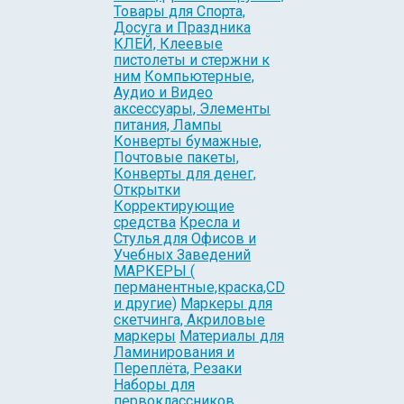
Товары для Спорта,
Досуга и Праздника
КЛЕЙ, Клеевые
пистолеты и стержни к
ним
Компьютерные,
Аудио и Видео
аксессуары, Элементы
питания, Лампы
Конверты бумажные,
Почтовые пакеты,
Конверты для денег,
Открытки
Корректирующие
средства
Кресла и
Стулья для Офисов и
Учебных Заведений
МАРКЕРЫ (
перманентные,краска,CD
и другие)
Маркеры для
скетчинга, Акриловые
маркеры
Материалы для
Ламинирования и
Переплёта, Резаки
Наборы для
первоклассников