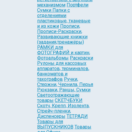
механизмом
Портфели
Сумки Папки с
отделениями
пластиковые, тканевые
и из кожи
Прописи,
Прописи-Раскраски,
Развивающие книжки
(задания,тренажёры)
РАМКИ для
ФОТОГРАФИЙ и картин,
Фотоальбомы
Раскраски
Рулоны для кассовых
аппаратов, терминалов,
банкоматов и
тахографов
Ручки,
Стержни, Чернила, Перья
Рюкзаки, Ранцы, Сумки
Светоотражающие
товары
СКЕТЧБУКИ
Скотч, Крепп, Изолента,
Стрейч-пленки,
Диспенсеры
ТЕТРАДИ
Товары для
ВЫПУСКНИКОВ
Товары