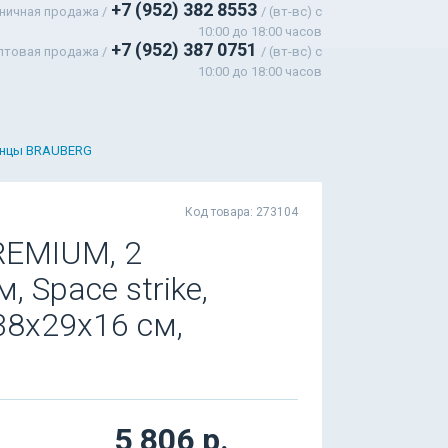
+7 (952) 382 8553
ничная продажа /
/ (вт-вс) c
10:00 до 18:00 часов
+7 (952) 387 0751
птовая продажа /
/ (вт-вс) с
10:00 до 18:00 часов
анцы BRAUBERG
Код товара: 273104
REMIUM, 2
, Space strike,
38х29х16 см,
5 806 р.