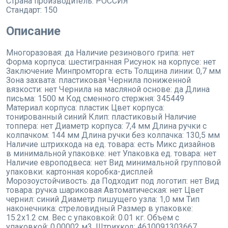
Страна производитель:
РОССИЯ
Стандарт:
150
Описание
Многоразовая: да Наличие резинового грипа: нет
Форма корпуса: шестигранная Рисунок на корпусе: нет
Заключение Минпромторга: есть Толщина линии: 0,7 мм
Зона захвата: пластиковая Чернила пониженной
вязкости: нет Чернила на масляной основе: да Длина
письма: 1500 м Код сменного стержня: 345449
Материал корпуса: пластик Цвет корпуса:
тонированный синий Клип: пластиковый Наличие
топпера: нет Диаметр корпуса: 7,4 мм Длина ручки с
колпачком: 144 мм Длина ручки без колпачка: 130,5 мм
Наличие штрихкода на ед. товара: есть Микс дизайнов
в минимальной упаковке: нет Упаковка ед. товара: нет
Наличие европодвеса: нет Вид минимальной групповой
упаковки: картонная коробка-дисплей
Морозоустойчивость: да Подходит под логотип: нет Вид
товара: ручка шариковая Автоматическая: нет Цвет
чернил: синий Диаметр пишущего узла: 1,0 мм Тип
наконечника: стреловидный Размер в упаковке:
15.2x1.2 см. Вес с упаковкой: 0.01 кг. Объем с
упаковкой: 0.00002 м3. Штрихкод: 4610091303667