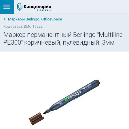
Маркеры Berlingo, OfficeSpace
Код товара: BMc_16222
Маркер перманентный Berlingo "Multiline
PE300" коричневый, пулевидный, 3мм