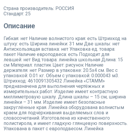
Страна производитель:
РОССИЯ
Стандарт:
25
Описание
Гибкая: нет Наличие волнистого края: есть Штрихкод на
штуку: есть Ширина линейки: 31 мм Две шкалы: нет
Антискользящая вставка: нет Упаковка ед. товара:
пакет Наличие европодвеса: есть Подходит для
левшей: нет Вид товара: линейка школьная Длина: 15
см Материал: пластик Цвет: рисунок Наличие
держателя: нет Размер в упаковке: 20.5x4 см. Вес с
упаковкой: 0.01 кг. Объем с упаковкой: 0.000043 м3.
Штрихкод: 4610091305432 Линейка «СТАММ»
предназначена для выполнения чертёжных и
измерительных работ. Изделие имеет контрастную
миллиметровую шкалу. Длина шкалы – 15 см, ширина
линейки – 31 мм. Изделие имеет безопасные
закруглённые края. Линейка оборудована волнистым
краем для подчёркивания выделяемых слов и
словосочетаний. Изготовлена из качественного
полистирола, и имеет гладкую глянцевую поверхность.
Упакована в пакет с европодвесом. Линейка