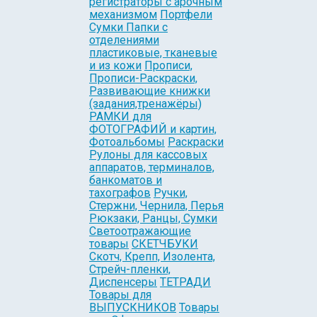
регистраторы с арочным
механизмом
Портфели
Сумки Папки с
отделениями
пластиковые, тканевые
и из кожи
Прописи,
Прописи-Раскраски,
Развивающие книжки
(задания,тренажёры)
РАМКИ для
ФОТОГРАФИЙ и картин,
Фотоальбомы
Раскраски
Рулоны для кассовых
аппаратов, терминалов,
банкоматов и
тахографов
Ручки,
Стержни, Чернила, Перья
Рюкзаки, Ранцы, Сумки
Светоотражающие
товары
СКЕТЧБУКИ
Скотч, Крепп, Изолента,
Стрейч-пленки,
Диспенсеры
ТЕТРАДИ
Товары для
ВЫПУСКНИКОВ
Товары