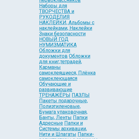
первоклассников
Наборы для
ТВОРЧЕСТВА и
РУКОДЕЛИЯ
НАКЛЕЙКИ, Альбомы с
наклейками, Наклейки
Знаки безопасности
НОВЫЙ ГОД
НУМИЗМАТИКА
Обложки для
документов
Обложки
для книг,тетрадей,
Карманы
самоклеящиеся, Плёнка
самоклеющаяся
Обучающие и
развивающие
ТРЕНАЖЁРЫ
ПАЗЛЫ
Пакеты подарочные,
Полиэтиленовые,
Бумага упаковочная,
Банты, Ленты
Папки
Адресные
Папки и
Системы архивации,
Нити и Шпагаты
Папки-