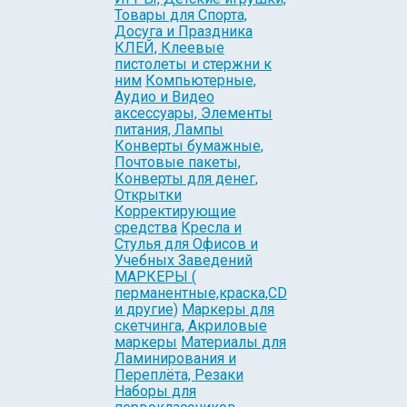
Товары для Спорта,
Досуга и Праздника
КЛЕЙ, Клеевые
пистолеты и стержни к
ним
Компьютерные,
Аудио и Видео
аксессуары, Элементы
питания, Лампы
Конверты бумажные,
Почтовые пакеты,
Конверты для денег,
Открытки
Корректирующие
средства
Кресла и
Стулья для Офисов и
Учебных Заведений
МАРКЕРЫ (
перманентные,краска,CD
и другие)
Маркеры для
скетчинга, Акриловые
маркеры
Материалы для
Ламинирования и
Переплёта, Резаки
Наборы для