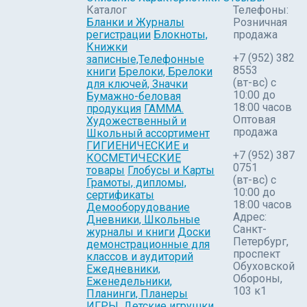
Каталог
Телефоны:
Бланки и Журналы
Розничная
регистрации
Блокноты,
продажа
Книжки
+7 (952) 382
записные,Телефонные
8553
книги
Брелоки, Брелоки
(вт-вс) c
для ключей, Значки
10:00 до
Бумажно-беловая
18:00 часов
продукция
ГАММА.
Оптовая
Художественный и
продажа
Школьный ассортимент
ГИГИЕНИЧЕСКИЕ и
+7 (952) 387
КОСМЕТИЧЕСКИЕ
0751
товары
Глобусы и Карты
(вт-вс) с
Грамоты, дипломы,
10:00 до
сертификаты
18:00 часов
Демооборудование
Адрес:
Дневники, Школьные
Санкт-
журналы и книги
Доски
Петербург,
демонстрационные для
проспект
классов и аудиторий
Обуховской
Ежедневники,
Обороны,
Еженедельники,
103 к1
Планинги, Планеры
ИГРЫ, Детские игрушки,