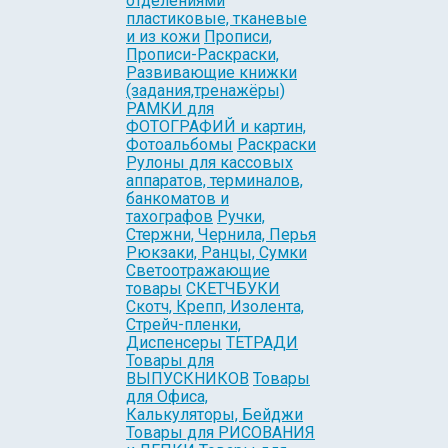
отделениями
пластиковые, тканевые
и из кожи
Прописи,
Прописи-Раскраски,
Развивающие книжки
(задания,тренажёры)
РАМКИ для
ФОТОГРАФИЙ и картин,
Фотоальбомы
Раскраски
Рулоны для кассовых
аппаратов, терминалов,
банкоматов и
тахографов
Ручки,
Стержни, Чернила, Перья
Рюкзаки, Ранцы, Сумки
Светоотражающие
товары
СКЕТЧБУКИ
Скотч, Крепп, Изолента,
Стрейч-пленки,
Диспенсеры
ТЕТРАДИ
Товары для
ВЫПУСКНИКОВ
Товары
для Офиса,
Калькуляторы, Бейджи
Товары для РИСОВАНИЯ