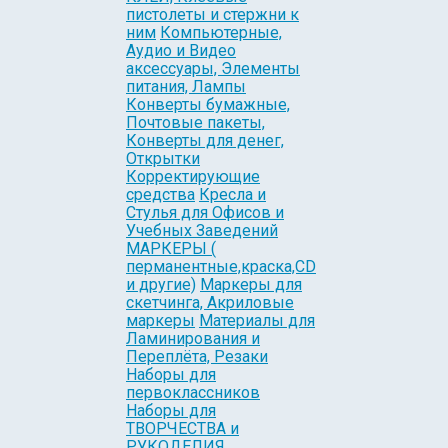
пистолеты и стержни к
ним
Компьютерные,
Аудио и Видео
аксессуары, Элементы
питания, Лампы
Конверты бумажные,
Почтовые пакеты,
Конверты для денег,
Открытки
Корректирующие
средства
Кресла и
Стулья для Офисов и
Учебных Заведений
МАРКЕРЫ (
перманентные,краска,CD
и другие)
Маркеры для
скетчинга, Акриловые
маркеры
Материалы для
Ламинирования и
Переплёта, Резаки
Наборы для
первоклассников
Наборы для
ТВОРЧЕСТВА и
РУКОДЕЛИЯ