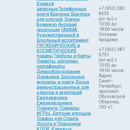
Книжки
+7 (952) 382
записные,Телефонные
8553
книги
Брелоки, Брелоки
(вт-вс) c
для ключей, Значки
10:00 до
Бумажно-беловая
18:00 часов
продукция
ГАММА.
Оптовая
Художественный и
продажа
Школьный ассортимент
ГИГИЕНИЧЕСКИЕ и
+7 (952) 387
КОСМЕТИЧЕСКИЕ
0751
товары
Глобусы и Карты
(вт-вс) с
Грамоты, дипломы,
10:00 до
сертификаты
18:00 часов
Демооборудование
Адрес:
Дневники, Школьные
Санкт-
журналы и книги
Доски
Петербург,
демонстрационные для
проспект
классов и аудиторий
Обуховской
Ежедневники,
Обороны,
Еженедельники,
103 к1
Планинги, Планеры
ИГРЫ, Детские игрушки,
Товары для Спорта,
Досуга и Праздника
КЛЕЙ, Клеевые