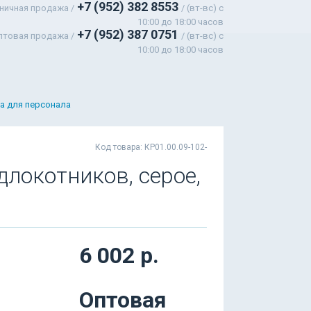
+7 (952) 382 8553
ничная продажа /
/ (вт-вс) c
10:00 до 18:00 часов
+7 (952) 387 0751
птовая продажа /
/ (вт-вс) с
10:00 до 18:00 часов
а для персонала
Код товара: КР01.00.09-102-
длокотников, серое,
6 002 р.
Оптовая