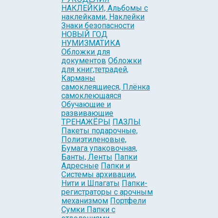
НАКЛЕЙКИ, Альбомы с
наклейками, Наклейки
Знаки безопасности
НОВЫЙ ГОД
НУМИЗМАТИКА
Обложки для
документов
Обложки
для книг,тетрадей,
Карманы
самоклеящиеся, Плёнка
самоклеющаяся
Обучающие и
развивающие
ТРЕНАЖЁРЫ
ПАЗЛЫ
Пакеты подарочные,
Полиэтиленовые,
Бумага упаковочная,
Банты, Ленты
Папки
Адресные
Папки и
Системы архивации,
Нити и Шпагаты
Папки-
регистраторы с арочным
механизмом
Портфели
Сумки Папки с