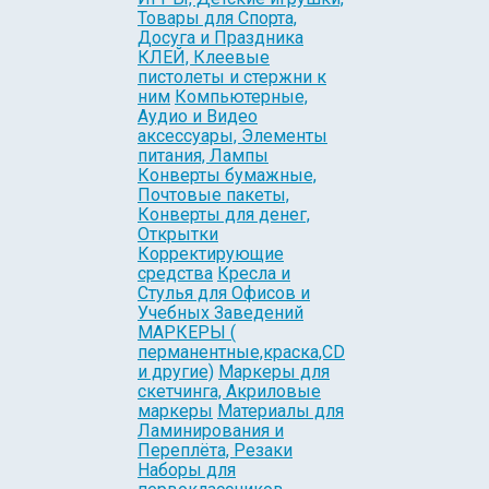
Товары для Спорта,
Досуга и Праздника
КЛЕЙ, Клеевые
пистолеты и стержни к
ним
Компьютерные,
Аудио и Видео
аксессуары, Элементы
питания, Лампы
Конверты бумажные,
Почтовые пакеты,
Конверты для денег,
Открытки
Корректирующие
средства
Кресла и
Стулья для Офисов и
Учебных Заведений
МАРКЕРЫ (
перманентные,краска,CD
и другие)
Маркеры для
скетчинга, Акриловые
маркеры
Материалы для
Ламинирования и
Переплёта, Резаки
Наборы для