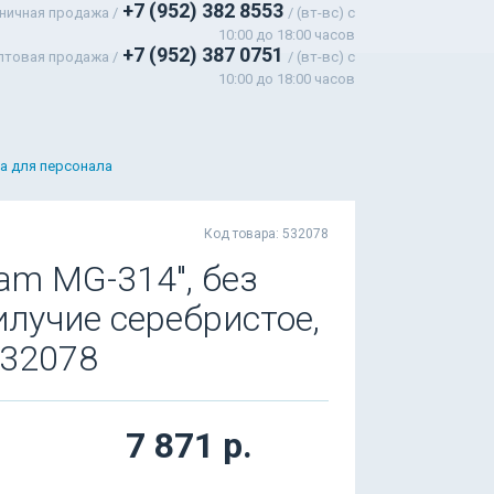
+7 (952) 382 8553
ничная продажа /
/ (вт-вс) c
10:00 до 18:00 часов
+7 (952) 387 0751
птовая продажа /
/ (вт-вс) с
10:00 до 18:00 часов
а для персонала
Код товара: 532078
am MG-314", без
илучие серебристое,
532078
7 871 р.