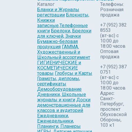
Каталог
Телефоны:
Бланки и Журналы
Розничная
регистрации
Блокноты,
продажа
Книжки
+7 (952) 382
записные,Телефонные
8553
книги
Брелоки, Брелоки
(вт-вс) c
для ключей, Значки
10:00 до
Бумажно-беловая
18:00 часов
продукция
ГАММА.
Оптовая
Художественный и
продажа
Школьный ассортимент
ГИГИЕНИЧЕСКИЕ и
+7 (952) 387
КОСМЕТИЧЕСКИЕ
0751
товары
Глобусы и Карты
(вт-вс) с
Грамоты, дипломы,
10:00 до
сертификаты
18:00 часов
Демооборудование
Адрес:
Дневники, Школьные
Санкт-
журналы и книги
Доски
Петербург,
демонстрационные для
проспект
классов и аудиторий
Обуховской
Ежедневники,
Обороны,
Еженедельники,
103 к1
Планинги, Планеры
ИГРЫ, Детские игрушки,