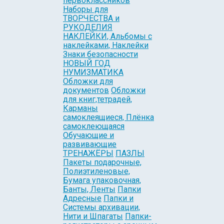
первоклассников
Наборы для
ТВОРЧЕСТВА и
РУКОДЕЛИЯ
НАКЛЕЙКИ, Альбомы с
наклейками, Наклейки
Знаки безопасности
НОВЫЙ ГОД
НУМИЗМАТИКА
Обложки для
документов
Обложки
для книг,тетрадей,
Карманы
самоклеящиеся, Плёнка
самоклеющаяся
Обучающие и
развивающие
ТРЕНАЖЁРЫ
ПАЗЛЫ
Пакеты подарочные,
Полиэтиленовые,
Бумага упаковочная,
Банты, Ленты
Папки
Адресные
Папки и
Системы архивации,
Нити и Шпагаты
Папки-