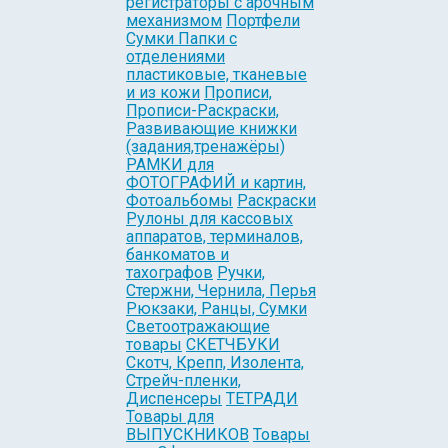
регистраторы с арочным
механизмом
Портфели
Сумки Папки с
отделениями
пластиковые, тканевые
и из кожи
Прописи,
Прописи-Раскраски,
Развивающие книжки
(задания,тренажёры)
РАМКИ для
ФОТОГРАФИЙ и картин,
Фотоальбомы
Раскраски
Рулоны для кассовых
аппаратов, терминалов,
банкоматов и
тахографов
Ручки,
Стержни, Чернила, Перья
Рюкзаки, Ранцы, Сумки
Светоотражающие
товары
СКЕТЧБУКИ
Скотч, Крепп, Изолента,
Стрейч-пленки,
Диспенсеры
ТЕТРАДИ
Товары для
ВЫПУСКНИКОВ
Товары