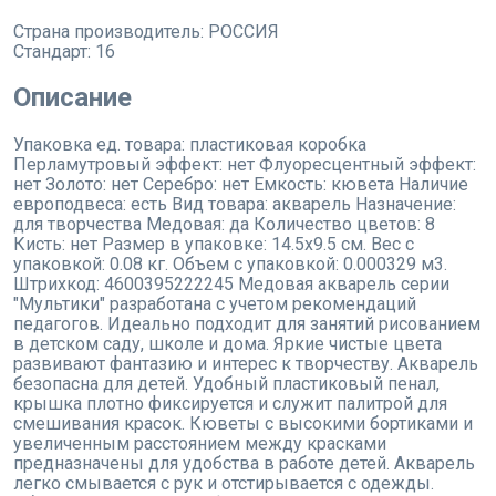
Страна производитель:
РОССИЯ
Стандарт:
16
Описание
Упаковка ед. товара: пластиковая коробка
Перламутровый эффект: нет Флуоресцентный эффект:
нет Золото: нет Серебро: нет Емкость: кювета Наличие
европодвеса: есть Вид товара: акварель Назначение:
для творчества Медовая: да Количество цветов: 8
Кисть: нет Размер в упаковке: 14.5x9.5 см. Вес с
упаковкой: 0.08 кг. Объем с упаковкой: 0.000329 м3.
Штрихкод: 4600395222245 Медовая акварель серии
"Мультики" разработана с учетом рекомендаций
педагогов. Идеально подходит для занятий рисованием
в детском саду, школе и дома. Яркие чистые цвета
развивают фантазию и интерес к творчеству. Акварель
безопасна для детей. Удобный пластиковый пенал,
крышка плотно фиксируется и служит палитрой для
смешивания красок. Кюветы с высокими бортиками и
увеличенным расстоянием между красками
предназначены для удобства в работе детей. Акварель
легко смывается с рук и отстирывается с одежды.