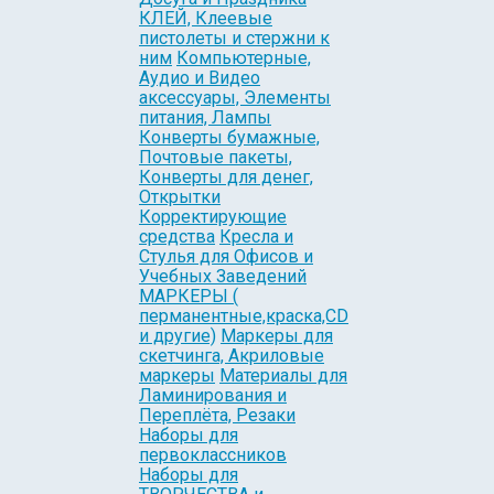
КЛЕЙ, Клеевые
пистолеты и стержни к
ним
Компьютерные,
Аудио и Видео
аксессуары, Элементы
питания, Лампы
Конверты бумажные,
Почтовые пакеты,
Конверты для денег,
Открытки
Корректирующие
средства
Кресла и
Стулья для Офисов и
Учебных Заведений
МАРКЕРЫ (
перманентные,краска,CD
и другие)
Маркеры для
скетчинга, Акриловые
маркеры
Материалы для
Ламинирования и
Переплёта, Резаки
Наборы для
первоклассников
Наборы для