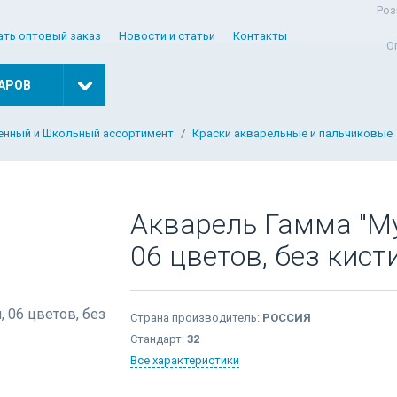
Роз
ать оптовый заказ
Новости и статьи
Контакты
О
АРОВ
нный и Школьный ассортимент
Краски акварельные и пальчиковые
Акварель Гамма "Му
06 цветов, без кист
Страна производитель:
РОССИЯ
Стандарт:
32
Все характеристики