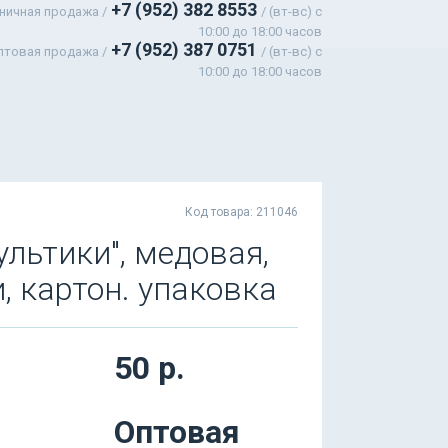
+7 (952) 382 8553
ничная продажа /
/ (вт-вс) c
10:00 до 18:00 часов
+7 (952) 387 0751
птовая продажа /
/ (вт-вс) с
10:00 до 18:00 часов
Код товара: 211046
льтики", медовая,
и, картон. упаковка
50 р.
Оптовая