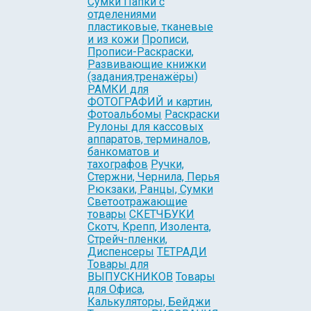
Сумки Папки с
отделениями
пластиковые, тканевые
и из кожи
Прописи,
Прописи-Раскраски,
Развивающие книжки
(задания,тренажёры)
РАМКИ для
ФОТОГРАФИЙ и картин,
Фотоальбомы
Раскраски
Рулоны для кассовых
аппаратов, терминалов,
банкоматов и
тахографов
Ручки,
Стержни, Чернила, Перья
Рюкзаки, Ранцы, Сумки
Светоотражающие
товары
СКЕТЧБУКИ
Скотч, Крепп, Изолента,
Стрейч-пленки,
Диспенсеры
ТЕТРАДИ
Товары для
ВЫПУСКНИКОВ
Товары
для Офиса,
Калькуляторы, Бейджи