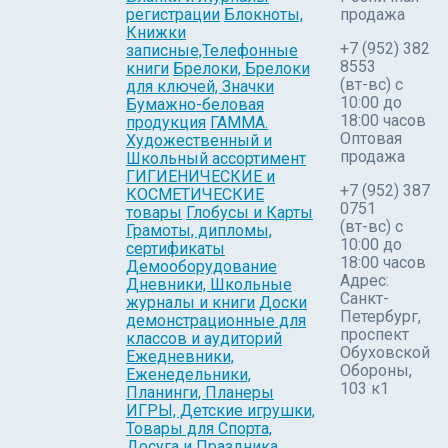
регистрации
Блокноты,
продажа
Книжки
+7 (952) 382
записные,Телефонные
8553
книги
Брелоки, Брелоки
(вт-вс) c
для ключей, Значки
10:00 до
Бумажно-беловая
18:00 часов
продукция
ГАММА.
Оптовая
Художественный и
продажа
Школьный ассортимент
ГИГИЕНИЧЕСКИЕ и
+7 (952) 387
КОСМЕТИЧЕСКИЕ
0751
товары
Глобусы и Карты
(вт-вс) с
Грамоты, дипломы,
10:00 до
сертификаты
18:00 часов
Демооборудование
Адрес:
Дневники, Школьные
Санкт-
журналы и книги
Доски
Петербург,
демонстрационные для
проспект
классов и аудиторий
Обуховской
Ежедневники,
Обороны,
Еженедельники,
103 к1
Планинги, Планеры
ИГРЫ, Детские игрушки,
Товары для Спорта,
Досуга и Праздника