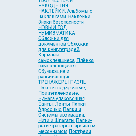
ТВОРЧЕСТВА и
РУКОДЕЛИЯ
НАКЛЕЙКИ, Альбомы с
наклейками, Наклейки
Знаки безопасности
НОВЫЙ ГОД
НУМИЗМАТИКА
Обложки для
документов
Обложки
для книг,тетрадей,
Карманы
самоклеящиеся, Плёнка
самоклеющаяся
Обучающие и
развивающие
ТРЕНАЖЁРЫ
ПАЗЛЫ
Пакеты подарочные,
Полиэтиленовые,
Бумага упаковочная,
Банты, Ленты
Папки
Адресные
Папки и
Системы архивации,
Нити и Шпагаты
Папки-
регистраторы с арочным
механизмом
Портфели