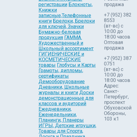
регистрации
Блокноты,
продажа
Книжки
+7 (952) 382
записные,Телефонные
8553
книги
Брелоки, Брелоки
(вт-вс) c
для ключей, Значки
10:00 до
Бумажно-беловая
18:00 часов
продукция
ГАММА.
Оптовая
Художественный и
продажа
Школьный ассортимент
ГИГИЕНИЧЕСКИЕ и
+7 (952) 387
КОСМЕТИЧЕСКИЕ
0751
товары
Глобусы и Карты
(вт-вс) с
Грамоты, дипломы,
10:00 до
сертификаты
18:00 часов
Демооборудование
Адрес:
Дневники, Школьные
Санкт-
журналы и книги
Доски
Петербург,
демонстрационные для
проспект
классов и аудиторий
Обуховской
Ежедневники,
Обороны,
Еженедельники,
103 к1
Планинги, Планеры
ИГРЫ, Детские игрушки,
Товары для Спорта,
Досуга и Праздника