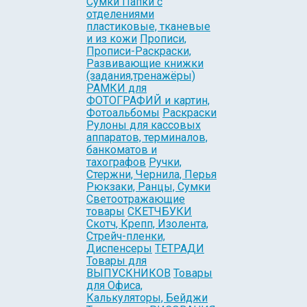
Сумки Папки с
отделениями
пластиковые, тканевые
и из кожи
Прописи,
Прописи-Раскраски,
Развивающие книжки
(задания,тренажёры)
РАМКИ для
ФОТОГРАФИЙ и картин,
Фотоальбомы
Раскраски
Рулоны для кассовых
аппаратов, терминалов,
банкоматов и
тахографов
Ручки,
Стержни, Чернила, Перья
Рюкзаки, Ранцы, Сумки
Светоотражающие
товары
СКЕТЧБУКИ
Скотч, Крепп, Изолента,
Стрейч-пленки,
Диспенсеры
ТЕТРАДИ
Товары для
ВЫПУСКНИКОВ
Товары
для Офиса,
Калькуляторы, Бейджи