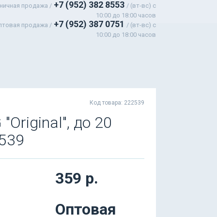
+7 (952) 382 8553
ничная продажа /
/ (вт-вс) c
10:00 до 18:00 часов
+7 (952) 387 0751
птовая продажа /
/ (вт-вс) с
10:00 до 18:00 часов
Код товара: 222539
riginal", до 20
2539
359 р.
Оптовая