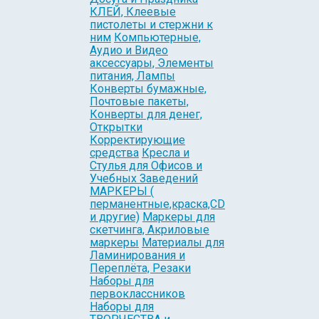
КЛЕЙ, Клеевые
пистолеты и стержни к
ним
Компьютерные,
Аудио и Видео
аксессуары, Элементы
питания, Лампы
Конверты бумажные,
Почтовые пакеты,
Конверты для денег,
Открытки
Корректирующие
средства
Кресла и
Стулья для Офисов и
Учебных Заведений
МАРКЕРЫ (
перманентные,краска,CD
и другие)
Маркеры для
скетчинга, Акриловые
маркеры
Материалы для
Ламинирования и
Переплёта, Резаки
Наборы для
первоклассников
Наборы для