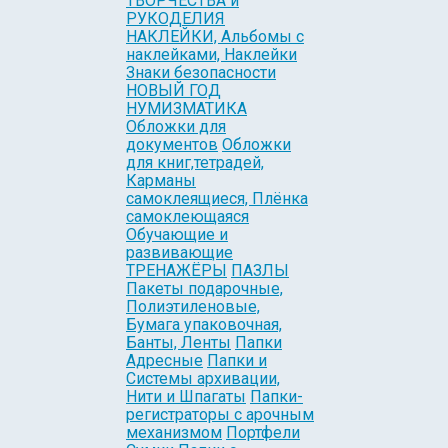
ТВОРЧЕСТВА и
РУКОДЕЛИЯ
НАКЛЕЙКИ, Альбомы с
наклейками, Наклейки
Знаки безопасности
НОВЫЙ ГОД
НУМИЗМАТИКА
Обложки для
документов
Обложки
для книг,тетрадей,
Карманы
самоклеящиеся, Плёнка
самоклеющаяся
Обучающие и
развивающие
ТРЕНАЖЁРЫ
ПАЗЛЫ
Пакеты подарочные,
Полиэтиленовые,
Бумага упаковочная,
Банты, Ленты
Папки
Адресные
Папки и
Системы архивации,
Нити и Шпагаты
Папки-
регистраторы с арочным
механизмом
Портфели