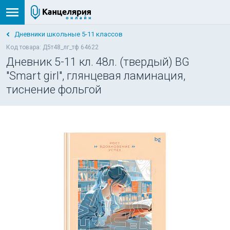
Дневники школьные 5-11 классов
Код товара: Д5т48_лг_тф 64622
Дневник 5-11 кл. 48л. (твердый) BG
"Smart girl", глянцевая ламинация,
тиснение фольгой