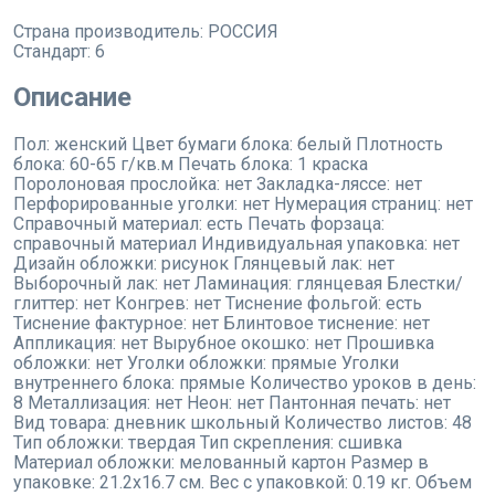
Страна производитель:
РОССИЯ
Стандарт:
6
Описание
Пол: женский Цвет бумаги блока: белый Плотность
блока: 60-65 г/кв.м Печать блока: 1 краска
Поролоновая прослойка: нет Закладка-ляссе: нет
Перфорированные уголки: нет Нумерация страниц: нет
Справочный материал: есть Печать форзаца:
справочный материал Индивидуальная упаковка: нет
Дизайн обложки: рисунок Глянцевый лак: нет
Выборочный лак: нет Ламинация: глянцевая Блестки/
глиттер: нет Конгрев: нет Тиснение фольгой: есть
Тиснение фактурное: нет Блинтовое тиснение: нет
Аппликация: нет Вырубное окошко: нет Прошивка
обложки: нет Уголки обложки: прямые Уголки
внутреннего блока: прямые Количество уроков в день:
8 Металлизация: нет Неон: нет Пантонная печать: нет
Вид товара: дневник школьный Количество листов: 48
Тип обложки: твердая Тип скрепления: сшивка
Материал обложки: мелованный картон Размер в
упаковке: 21.2x16.7 см. Вес с упаковкой: 0.19 кг. Объем