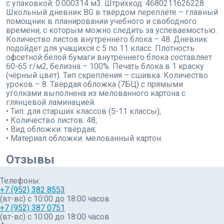
с упаковкой: 0.000314 м3. Штрихкод: 4680211626228
Школьный дневник BG в твёрдом переплёте – главный
помощник в планировании учебного и свободного
времени, с которым можно следить за успеваемостью.
Количество листов внутреннего блока – 48. Дневник
подойдет для учащихся с 5 по 11 класс. Плотность
офсетной белой бумаги внутреннего блока составляет
60-65 г/м2, белизна – 100%. Печать блока в 1 краску
(чёрный цвет). Тип скрепления – сшивка. Количество
уроков – 8. Твёрдая обложка (7БЦ) с прямыми
уголками выполнена из мелованного картона с
глянцевой ламинацией.
• Тип: для старших классов (5-11 классы);
• Количество листов: 48;
• Вид обложки: твёрдая;
• Материал обложки: мелованный картон.
Отзывы
Телефоны:
+7 (952) 382 8553
(вт-вс) c 10:00 до 18:00 часов
+7 (952) 387 0751
(вт-вс) с 10:00 до 18:00 часов