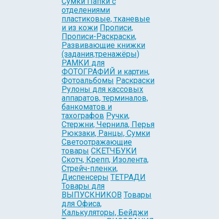
Сумки Папки с
отделениями
пластиковые, тканевые
и из кожи
Прописи,
Прописи-Раскраски,
Развивающие книжки
(задания,тренажёры)
РАМКИ для
ФОТОГРАФИЙ и картин,
Фотоальбомы
Раскраски
Рулоны для кассовых
аппаратов, терминалов,
банкоматов и
тахографов
Ручки,
Стержни, Чернила, Перья
Рюкзаки, Ранцы, Сумки
Светоотражающие
товары
СКЕТЧБУКИ
Скотч, Крепп, Изолента,
Стрейч-пленки,
Диспенсеры
ТЕТРАДИ
Товары для
ВЫПУСКНИКОВ
Товары
для Офиса,
Калькуляторы, Бейджи