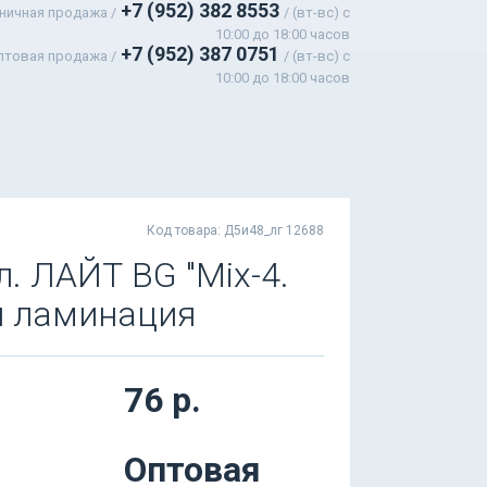
+7 (952) 382 8553
ничная продажа /
/ (вт-вс) c
10:00 до 18:00 часов
+7 (952) 387 0751
птовая продажа /
/ (вт-вс) с
10:00 до 18:00 часов
Код товара: Д5и48_лг 12688
л. ЛАЙТ BG "Mix-4.
я ламинация
76 р.
Оптовая