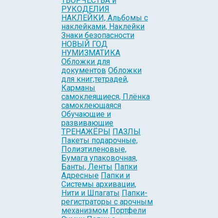
ТВОРЧЕСТВА и
РУКОДЕЛИЯ
НАКЛЕЙКИ, Альбомы с
наклейками, Наклейки
Знаки безопасности
НОВЫЙ ГОД
НУМИЗМАТИКА
Обложки для
документов
Обложки
для книг,тетрадей,
Карманы
самоклеящиеся, Плёнка
самоклеющаяся
Обучающие и
развивающие
ТРЕНАЖЁРЫ
ПАЗЛЫ
Пакеты подарочные,
Полиэтиленовые,
Бумага упаковочная,
Банты, Ленты
Папки
Адресные
Папки и
Системы архивации,
Нити и Шпагаты
Папки-
регистраторы с арочным
механизмом
Портфели