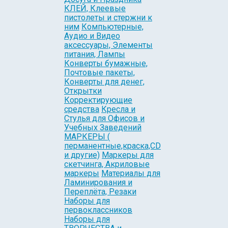
КЛЕЙ, Клеевые
пистолеты и стержни к
ним
Компьютерные,
Аудио и Видео
аксессуары, Элементы
питания, Лампы
Конверты бумажные,
Почтовые пакеты,
Конверты для денег,
Открытки
Корректирующие
средства
Кресла и
Стулья для Офисов и
Учебных Заведений
МАРКЕРЫ (
перманентные,краска,CD
и другие)
Маркеры для
скетчинга, Акриловые
маркеры
Материалы для
Ламинирования и
Переплёта, Резаки
Наборы для
первоклассников
Наборы для