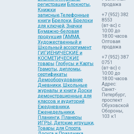
регистрации
Блокноты,
продажа
Книжки
+7 (952) 382
записные,Телефонные
8553
книги
Брелоки, Брелоки
(вт-вс) c
для ключей, Значки
10:00 до
Бумажно-беловая
18:00 часов
продукция
ГАММА.
Оптовая
Художественный и
продажа
Школьный ассортимент
ГИГИЕНИЧЕСКИЕ и
+7 (952) 387
КОСМЕТИЧЕСКИЕ
0751
товары
Глобусы и Карты
(вт-вс) с
Грамоты, дипломы,
10:00 до
сертификаты
18:00 часов
Демооборудование
Адрес:
Дневники, Школьные
Санкт-
журналы и книги
Доски
Петербург,
демонстрационные для
проспект
классов и аудиторий
Обуховской
Ежедневники,
Обороны,
Еженедельники,
103 к1
Планинги, Планеры
ИГРЫ, Детские игрушки,
Товары для Спорта,
Досуга и Праздника