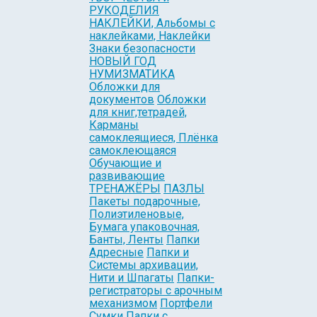
РУКОДЕЛИЯ
НАКЛЕЙКИ, Альбомы с
наклейками, Наклейки
Знаки безопасности
НОВЫЙ ГОД
НУМИЗМАТИКА
Обложки для
документов
Обложки
для книг,тетрадей,
Карманы
самоклеящиеся, Плёнка
самоклеющаяся
Обучающие и
развивающие
ТРЕНАЖЁРЫ
ПАЗЛЫ
Пакеты подарочные,
Полиэтиленовые,
Бумага упаковочная,
Банты, Ленты
Папки
Адресные
Папки и
Системы архивации,
Нити и Шпагаты
Папки-
регистраторы с арочным
механизмом
Портфели
Сумки Папки с