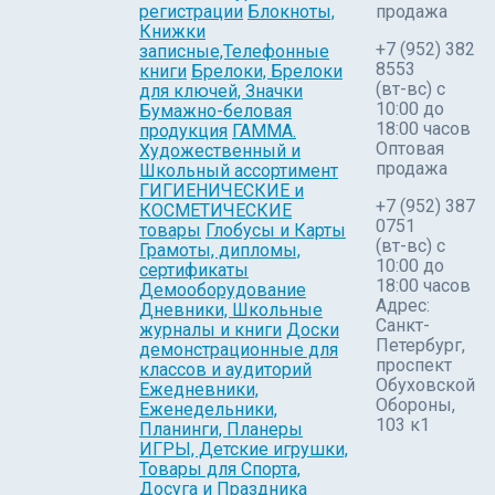
регистрации
Блокноты,
продажа
Книжки
+7 (952) 382
записные,Телефонные
8553
книги
Брелоки, Брелоки
(вт-вс) c
для ключей, Значки
10:00 до
Бумажно-беловая
18:00 часов
продукция
ГАММА.
Оптовая
Художественный и
продажа
Школьный ассортимент
ГИГИЕНИЧЕСКИЕ и
+7 (952) 387
КОСМЕТИЧЕСКИЕ
0751
товары
Глобусы и Карты
(вт-вс) с
Грамоты, дипломы,
10:00 до
сертификаты
18:00 часов
Демооборудование
Адрес:
Дневники, Школьные
Санкт-
журналы и книги
Доски
Петербург,
демонстрационные для
проспект
классов и аудиторий
Обуховской
Ежедневники,
Обороны,
Еженедельники,
103 к1
Планинги, Планеры
ИГРЫ, Детские игрушки,
Товары для Спорта,
Досуга и Праздника