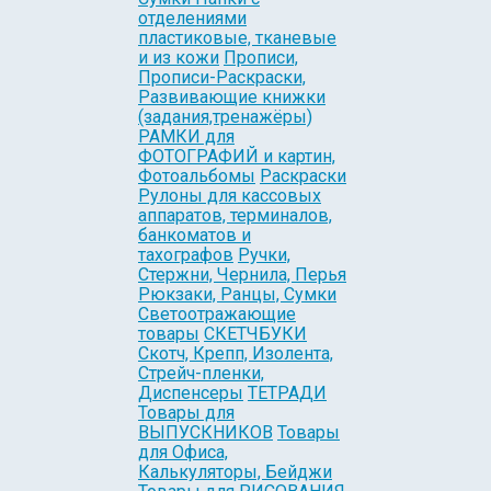
отделениями
пластиковые, тканевые
и из кожи
Прописи,
Прописи-Раскраски,
Развивающие книжки
(задания,тренажёры)
РАМКИ для
ФОТОГРАФИЙ и картин,
Фотоальбомы
Раскраски
Рулоны для кассовых
аппаратов, терминалов,
банкоматов и
тахографов
Ручки,
Стержни, Чернила, Перья
Рюкзаки, Ранцы, Сумки
Светоотражающие
товары
СКЕТЧБУКИ
Скотч, Крепп, Изолента,
Стрейч-пленки,
Диспенсеры
ТЕТРАДИ
Товары для
ВЫПУСКНИКОВ
Товары
для Офиса,
Калькуляторы, Бейджи