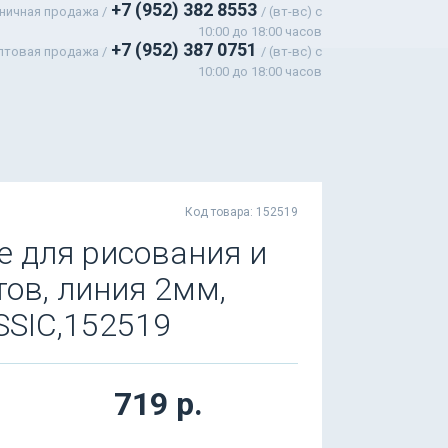
+7 (952) 382 8553
ничная продажа /
/ (вт-вс) c
10:00 до 18:00 часов
+7 (952) 387 0751
птовая продажа /
/ (вт-вс) с
10:00 до 18:00 часов
Код товара: 152519
 для рисования и
тов, линия 2мм,
SIC,152519
719 р.