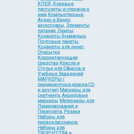
КЛЕЙ, Клеевые
пистолеты и стержни к
ним
Компьютерные,
Аудио и Видео
аксессуары, Элементы
питания, Лампы
Конверты бумажные,
Почтовые пакеты,
Конверты для денег,
Открытки
Корректирующие
средства
Кресла и
Стулья для Офисов и
Учебных Заведений
МАРКЕРЫ (
перманентные,краска,CD
и другие)
Маркеры для
скетчинга, Акриловые
маркеры
Материалы для
Ламинирования и
Переплёта, Резаки
Наборы для
первоклассников
Наборы для
ТВОРЧЕСТВА и